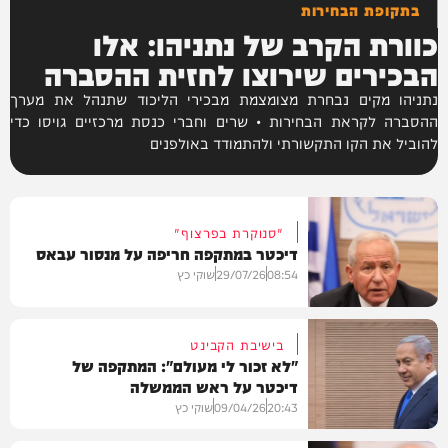
בתקופת הבחירות
כוורת הקרב של נתניהו: אלו
הבכירים שירוצו לחזית ההסברה
נתניהו מקים נבחרת מצומצמת מבכירי הליכוד שתנהל את מערך
ההסברה לקראת הבחירות • שרים וחברי כנסת מרכזיים גויסו כדי
להוביל את הקו התקשורתי ולהתמודד באולפנים
"סנוקרת בפרצוף"
דיכטר במתקפה חריפה על מנסור עבאס
08:54
29/07/26
שוקי כץ
בישיבת הקבינט
"לא זכור לי מעולם": המתקפה של
דיכטר על ראש הממשלה
חדשות
20:43
09/04/26
שוקי כץ