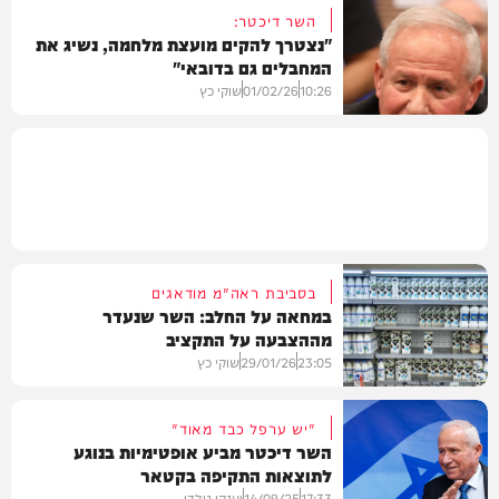
השר דיכטר:
"נצטרך להקים מועצת מלחמה, נשיג את
המחבלים גם בדובאי"
חדשות
10:26
01/02/26
שוקי כץ
חדשות
בסביבת ראה"מ מודאגים
במחאה על החלב: השר שנעדר
מההצבעה על התקציב
23:05
29/01/26
שוקי כץ
"יש ערפל כבד מאוד"
השר דיכטר מביע אופטימיות בנוגע
לתוצאות התקיפה בקטאר
חדשות
17:33
14/09/25
יענקי גולדן