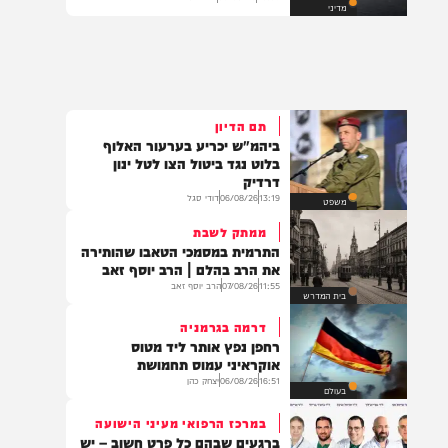
מגבלות ימיות ואגרות ענק: פרטי
ההסכם בין ארה"ב לאיראן
20:09
06/08/26
דודי סגל
מדיני
תם הדיון
ביהמ"ש יכריע בערעור האלוף
בלוט נגד ביטול הצו לטל ינון
דרדיק
13:19
06/08/26
דודי סגל
משפט
ממתק לשבת
התרמית במסמכי הטאבו שהותירה
את הרב בהלם | הרב יוסף זאב
11:55
07/08/26
הרב יוסף זאב
בית המדרש
דרמה בגרמניה
רחפן נפץ אותר ליד מטוס
אוקראיני עמוס תחמושת