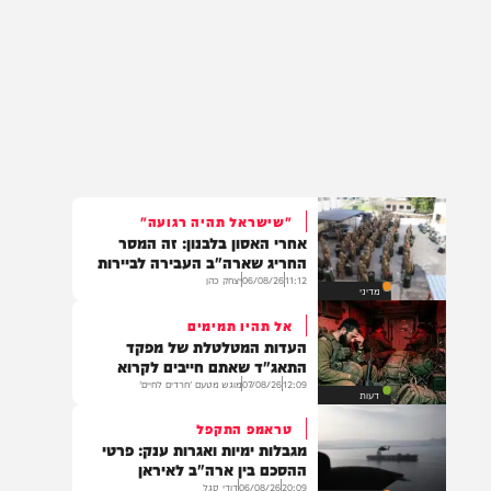
"שישראל תהיה רגועה"
אחרי האסון בלבנון: זה המסר
החריג שארה"ב העבירה לביירות
11:12
06/08/26
יצחק כהן
מדיני
אל תהיו תמימים
העדות המטלטלת של מפקד
התאג"ד שאתם חייבים לקרוא
12:09
07/08/26
מוגש מטעם 'חרדים לחיים'
דעות
טראמפ התקפל