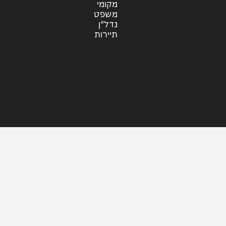
עוד בחדשות
דעות
כלכלה
מזג האוויר
מקומי
משפט
נדל"ן
תיירות