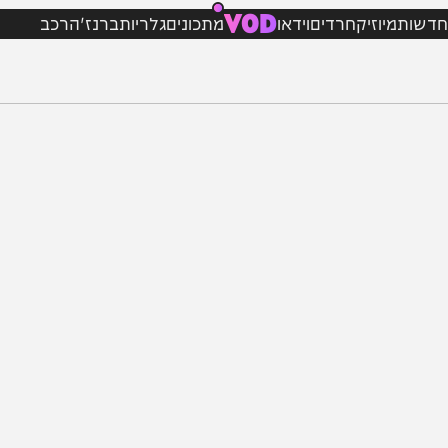
VOD
מיוזיק
חרדים
וידאו
מתכונים
גלריות
ברנז'ה
רכב