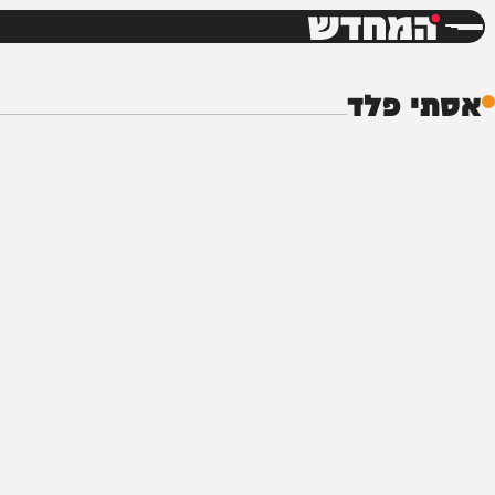
חדשות
דש
 פלד