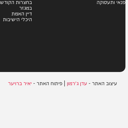
צבא וביטחון
חרדים
ית
אשכבתיה דרבי
סוקה
בחצרות הקודש
במגזר
דיין האמת
היכלי הישיבות