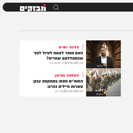
מבזקים
הלכה יומית
האם מותר לצאת לטיול לפני
שהתפללתם שחרית?
11:09
07/08/26
הרב יהונתן ורנר
הלכה
הסלמה בתימן
החות'ים פתחו במתקפת ענק:
עשרות חיילים נהרגו
22:05
06/08/26
יצחק כהן
בעולם