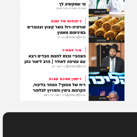
16:51
06/08/26
יצחק כהן
בעולם
במרכז הרפואי מעיני הישועה
ברגעים שבהם כל פרט חשוב – יש
מי שמקשיב לך
מערכת המחדש תוכן שיווקי
תוכן שיווקי
ניחוחות של שבת
טורטיה-רול בשר קצוץ וצנוברים
במינימום מאמץ
10:54
07/08/26
פנינה לוי
מתכונים
אור המאיר
כשהביי נכנס לחנות הבדים ויצא
עם עטיפה לאולר | הרב ליאור כהן
14:10
06/08/26
רבי ליאור כהן
וידאו
זיסמן מסכם שבוע
ריח של מהפך? הפחד בליכוד,
הקרבות בימין והמרוץ לבלפור
13:44
07/08/26
אריה זיסמן, יתד נאמן
פוליטי