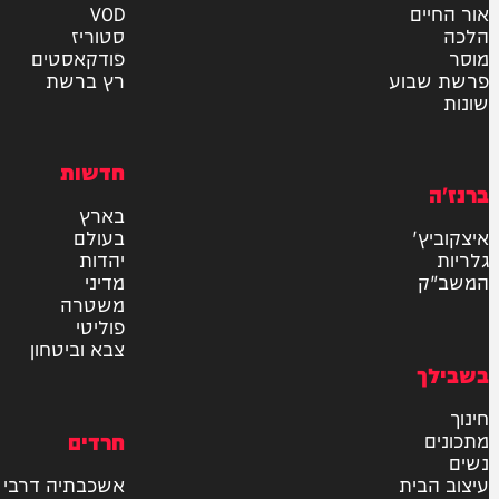
אישור דיוור לאתר "המחדש"
שליחה
דרש
וידאו
ם
VOD
סטוריז
פודקאסטים
וע
רץ ברשת
חדשות
בארץ
בעולם
יהדות
מדיני
משטרה
פוליטי