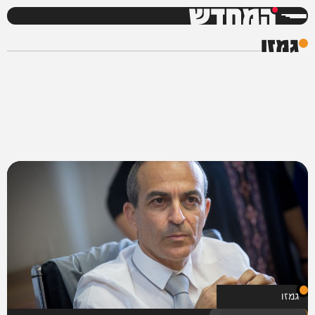
המחדש
גמזו
גמזו