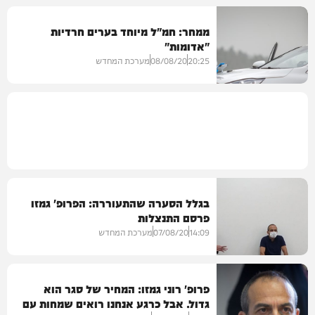
ממחר: חמ"ל מיוחד בערים חרדיות
"אדומות"
20:25
08/08/20
מערכת המחדש
מקומי
בגלל הסערה שהתעוררה: הפרופ' גמזו
פרסם התנצלות
14:09
07/08/20
מערכת המחדש
פרופ' רוני גמזו: המחיר של סגר הוא
גדול. אבל כרגע אנחנו רואים שמחות עם
בריאות