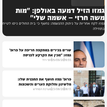
גמזו הזיל דמעה באולפן: "מות
משה חרזי – אשמה שלי"
גמזו לקח אחריות על ניתוק ההנשמה: נחשף כי בית החולים ניסו לטייח
בתחילה
שרים בכירים במתקפה חריפה על פרופ'
גמזו: "מכין את הקרקע לכניסה
לפוליטיקה
19:55
05/09/20
יוסי ויזל
פרופ' גמזו חושף את התכנית שלו:
מלשינון וחלוקת הערים והשכונות
לצבעים
08:13
23/08/20
מערכת המחדש