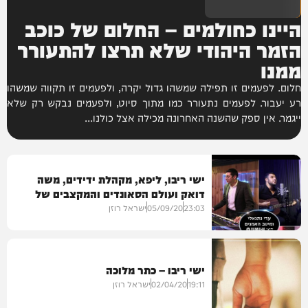
היינו כחולמים – החלום של כוכב
הזמר היהודי שלא תרצו להתעורר
ממנו
חלום. לפעמים זו תפילה שמשהו גדול יקרה, ולפעמים זו תקווה שמשהו
רע יעבור. לפעמים נתעורר כמו מתוך סיוט, ולפעמים נבקש רק שלא
ייגמר. אין ספק שהשנה האחרונה מכילה אצל כולנו...
ישי ריבו, ליפא, מקהלת ידידים, משה
דואק ועולם הסאונדים והמקצבים של
עדי נתנאלי
23:03
05/09/20
ישראל רוזן
ישי ריבו – כתר מלוכה
חדש במוזיקה
19:11
02/04/20
ישראל רוזן