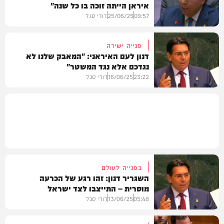
איראן הייתה זוכה בו כל שנה"
חדשות
09:57
25/06/25
דודי סגל
פנייה ישירה
דנון לעם האיראני: "המאבק שלנו לא
נגדכם אלא נגד המשטר"
חדשות
23:22
16/06/25
דודי סגל
חדשות
בפנייה לעולם
השגריר דנון: זהו רגע של הכרעה
מוסרית – התייצבו לצד ישראל
05:48
13/06/25
דודי סגל