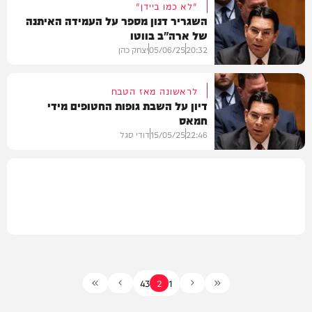
"לא כמו ביידן"
השגריר דנון מספר על העמידה האיתנה
של ארה"ב בווטו
מדיני
20:32
05/06/25
יצחק כהן
לראשונה מאז הטבח
דיון על השבת גופות החטופים מידי
חמאס
חדשות
22:46
15/05/25
דודי סגל
בעולם
4
3
2
1