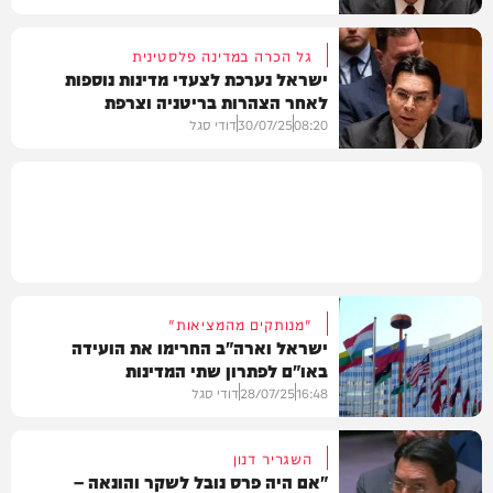
גל הכרה במדינה פלסטינית
ישראל נערכת לצעדי מדינות נוספות
לאחר הצהרות בריטניה וצרפת
חדשות
08:20
30/07/25
דודי סגל
חדשות
"מנותקים מהמציאות"
ישראל וארה"ב החרימו את הועידה
באו"ם לפתרון שתי המדינות
16:48
28/07/25
דודי סגל
השגריר דנון
"אם היה פרס נובל לשקר והונאה –