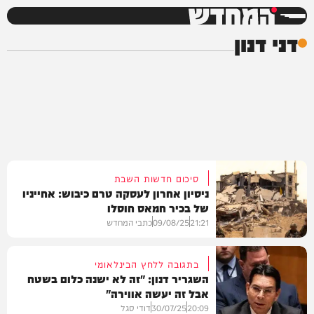
המחדש
דני דנון
סיכום חדשות השבת
ניסיון אחרון לעסקה טרם כיבוש: אחייניו
של בכיר חמאס חוסלו
21:21
09/08/25
כתבי המחדש
בתגובה ללחץ הבינלאומי
השגריר דנון: "זה לא ישנה כלום בשטח
אבל זה יעשה אווירה"
חדשות
20:09
30/07/25
דודי סגל