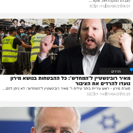
יאות שוקל להחזיר את הגבלות התו הירוק אם
בתחלואה תימשך
גים מנתוני התחלואה וצופים הטלת הגבלות כבר בשבוע הבא, לרבות
ויות. מקור...
30/
עידו חן
5
ינשטיין ל'המחדש': כל ההבטחות בנושא מירון
ו
רדים את הציבור
לא
 ראש עיריית ביתר עילית ר' מאיר רובינשטיין ל'המחדש': לא ניתן להם...
יו
11/
יאיר לוי
32
51