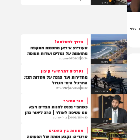
בערב שבת: הזמר והפייטן אבישי
לוי נהרג בתאונה מחרידה
19:09
07/08/26
דוד חדד
בארץ
וי
בדרך להסלמה?
סעודיה: איראן מתכננת מתקפה
מתואמת על נמלים ושדות תעופה
10:34
07/08/26
יצחק כהן
בעולם
נערכים לתרחישי קיצון
מחדירות ועד הגנה על אסדות הגז:
התרגיל הימי הגדול
18:29
06/08/26
יענקי גולדן
צבא וביטחון
אור המאיר
כשהביי נכנס לחנות הבדים ויצא
עם עטיפה לאולר | הרב ליאור כהן
14:10
06/08/26
רבי ליאור כהן