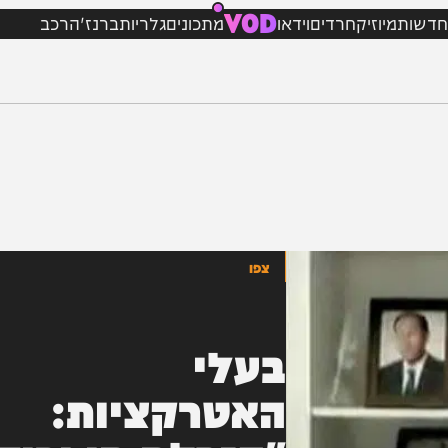
VOD
מיוזיק
חרדים
וידאו
מתכונים
גלריות
ברנז'ה
רכב
צפו
בעלי
האטרקציות: