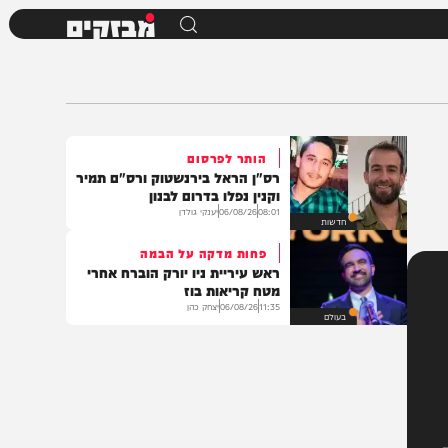
מבזקים
הותר לפרסום
רס"ן הראל בירנשטוק ורס"ם תמיר
וקנין נפלו בדרום לבנון
08:01
06/08/26
יענקי גולדן
חדשות
פחות מדקה על הבמה
ראש עיריית ניו יורק הוברח אחרי
מטח קריאות בוז
11:35
06/08/26
יצחק כהן
בעולם