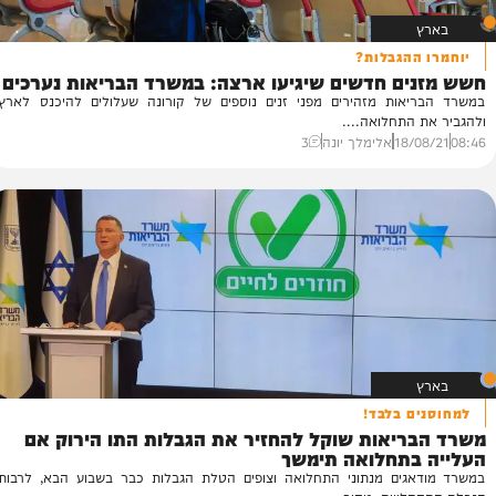
הגבלות?
ם חדשים שיגיעו ארצה: במשרד הבריאות נערכים
המג
אות מזהירים מפני זנים נוספים של קורונה שעלולים להיכנס לארץ
התחלואה....
לה
18/
אלימלך יונה
3
54
 בלבד!