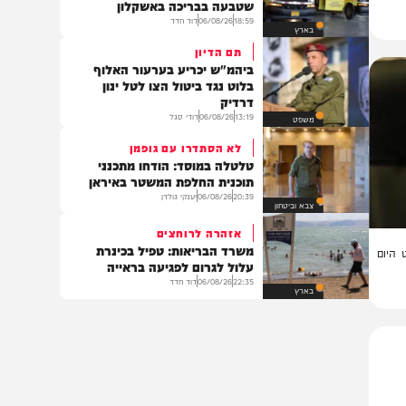
וידאו
אסונות בין הזמנים
טרגדיה: נקבע מותה של הפעוטה
שטבעה בבריכה באשקלון
18:59
06/08/26
דוד חדד
בארץ
תם הדיון
ביהמ"ש יכריע בערעור האלוף
בלוט נגד ביטול הצו לטל ינון
דרדיק
13:19
06/08/26
דודי סגל
משפט
לא הסתדרו עם גופמן
טלטלה במוסד: הודחו מתכנני
תוכנית החלפת המשטר באיראן
20:39
06/08/26
יענקי גולדן
צבא וביטחון
אזהרה לרוחצים
משרד הבריאות: טפיל בכינרת
ם
עלול לגרום לפגיעה בראייה
22:35
06/08/26
דוד חדד
בארץ