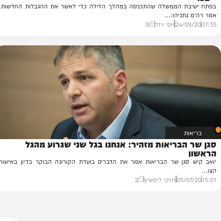
פתח ישיבת הממשלה: ״חייבים סגר מלא לשבועיים״
דר
במ
 הממשלה שהתכנסה במהלך הלילה כדי לאשר את ההגבלות החדשות.
בת
יהו:...
14
24/
יוסי ויזל
0
בריאות מזהיר: אנחנו בגל שני שגרוע מהגל