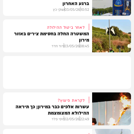
ברגע האחרון
חדשות
10:52
03/05/26
שוקי כץ
לאחר ביטול ההילולה
המשטרה החלה בחסימת צירים באזור
מירון
בארץ
08:45
03/05/26
דוד חדד
בארץ
לקראת פיצוץ?
עשרות אלפים כבר במירון; כך תיראה
ההילולא המצומצמת
22:49
02/05/26
יוסי פלד