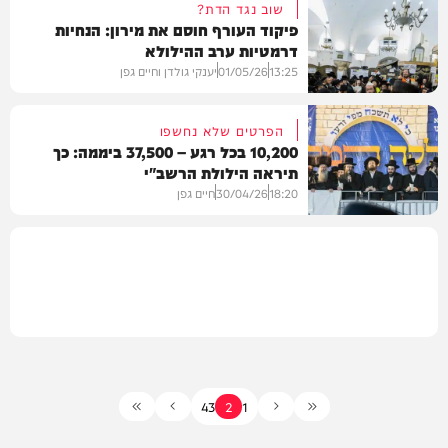
שוב נגד הדת?
פיקוד העורף חוסם את מירון: הנחיות
דרמטיות ערב ההילולא
חרדים
13:25
01/05/26
יענקי גולדן וחיים גפן
הפרטים שלא נחשפו
10,200 בכל רגע – 37,500 ביממה: כך
תיראה הילולת הרשב"י
חדשות
18:20
30/04/26
חיים גפן
חדשות
4
3
2
1