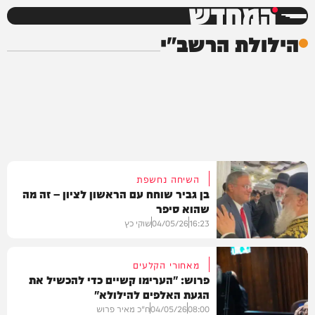
המחדש
הילולת הרשב"י
השיחה נחשפת
בן גביר שוחח עם הראשון לציון – זה מה
שהוא סיפר
16:23
04/05/26
שוקי כץ
מאחורי הקלעים
פרוש: "הערימו קשיים כדי להכשיל את
הגעת האלפים להילולא"
חדשות
08:00
04/05/26
ח"כ מאיר פרוש