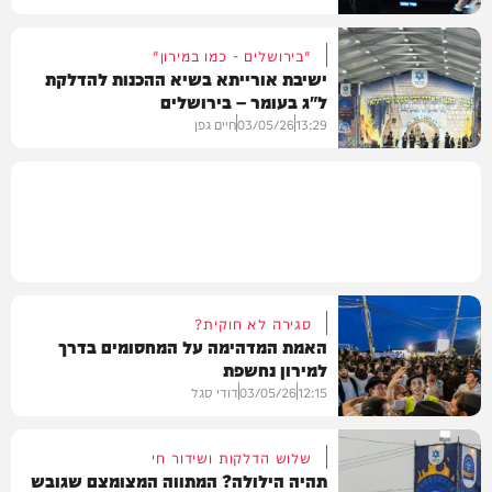
"בירושלים - כמו במירון"
ישיבת אורייתא בשיא ההכנות להדלקת
ל"ג בעומר – בירושלים
דעות
13:29
03/05/26
חיים גפן
חרדים
סגירה לא חוקית?
האמת המדהימה על המחסומים בדרך
למירון נחשפת
12:15
03/05/26
דודי סגל
שלוש הדלקות ושידור חי
תהיה הילולה? המתווה המצומצם שגובש