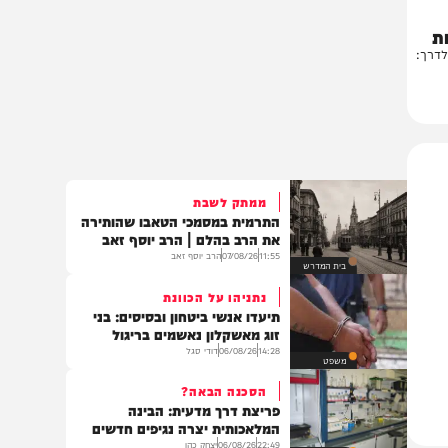
:
ממתק לשבת
התרמית במסמכי הטאבו שהותירה
את הרב בהלם | הרב יוסף זאב
11:55
07/08/26
הרב יוסף זאב
בית המדרש
נתניהו על הכוונת
תיעדו אנשי ביטחון ובסיסים: בני
זוג מאשקלון נאשמים בריגול
14:28
06/08/26
דודי סגל
משפט
הסכנה הבאה?