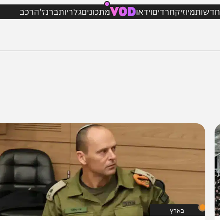
VOD
מיוזיק
חרדים
וידאו
מתכונים
גלריות
ברנז'ה
רכב