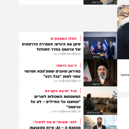
פריצת דרך מדעית: הבינה
המלאכותית יצרה נגיפים חדשים
22:49
06/08/26
יצחק כהן
בריאות
החלו המאבקים
סימן את היורש: האמירה הדרמטית
של טראמפ בחדר הסגלגל
18:40
06/08/26
יצחק כהן
בעולם
דיווח דרמטי
באיראן טוענים שמוג'תבא חמינאי
ר
עשוי למות "בכל רגע"
08:31
07/08/26
יצחק כהן
חדשות
מול ישיבת הקבינט
המשפחות השכולות לשרים:
"תחשבו על החיילים – לא על
טראמפ"