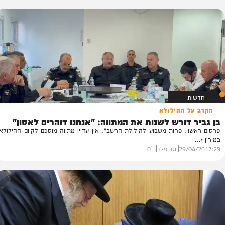
תקו השנה...
29/
יוסי פלד
2
 ההילולא
דורש לשנות את המתווה: "אנחנו דוהרים לאסון"
ה
: פחות משבוע להילולת הרשב"י, אין עדיין מתווה מוסכם לקיום ההילולא
מש
עק
29/
יוסי פלד
0
50