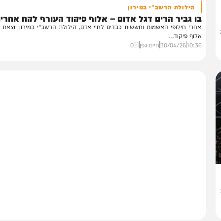
בארץ
הילולת הרשב"י במירון
 גביר הרים דגל אדום – אלוף פיקוד העורף לקח אחריות
רי חילופי האשמות וחששות כבדים לחיי אדם, הילולת הרשב"י במירון יוצאת לדרך
וף פיקוד...
10:
30/04/26
חיים גפן
0