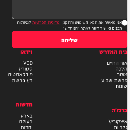
ר את תנאי השימוש והתקנון
ומדיניות הפרטיות
למשלוח
אישור דיוור לאתר "המחדש"
שליחה
דרש
וידאו
ם
VOD
סטוריז
פודקאסטים
וע
רץ ברשת