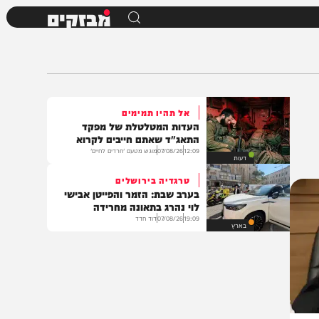
מבזקים
אל תהיו תמימים
העדות המטלטלת של מפקד
התאג"ד שאתם חייבים לקרוא
12:09
07/08/26
מוגש מטעם 'חרדים לחיים'
דעות
טרגדיה בירושלים
בערב שבת: הזמר והפייטן אבישי
לוי נהרג בתאונה מחרידה
19:09
07/08/26
דוד חדד
בארץ