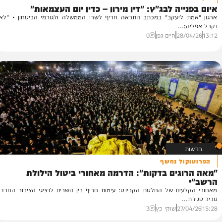
 ההילולא
"ש
יה לבג"ץ: "דין מירון – כדין יום העצמאות"
פ
 ליעקב" במכתב התראה חריף לשרי הממשלה ולגורמי הביטחון • "לא
פר
...
בע
28/
חיים גפן
0
13
ול נחשף