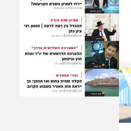
21:36
06/08/26
יענקי גולדן
צבא וביטחון
לפני שבוחרים מה ללמוד:
מהפכת ה – AI: איזה מקצועות
יירדו לטמיון בשנים הקרובות?
מערכת המחדש תוכן שיווקי
תוכן שיווקי
מציון תצא תורה
ההבדל בין רָאָה לרְאֵה | הגאון רבי
ציון כהן
10:20
07/08/26
הרב ציון כהן
וידאו
"המערכה השלישית בדרך"
ההערכה הדרמטית של יו"ר ועדת
חוץ וביטחון
09:52
06/08/26
שוקי כץ
חדשות
והרי התחזית
הקלה זמנית בחום ואז מהפך: כך
ייראה מזג האוויר בשבוע הקרוב
13:05
07/08/26
ליאור סודרי
מזג האוויר