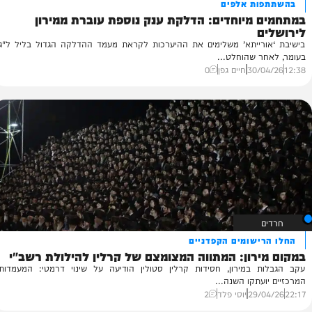
ת אלפים
מיוחדים: הדלקת ענק נוספת עוברת ממירון
בן
אח
רייתא’ משלימים את ההיערכות לקראת מעמד ההדלקה הגדול בליל ל"ג
אל
 שהוחלט...
36
30/
חיים גפן
0
שומים הקפדניים
רון: המתווה המצומצם של קרלין להילולת רשב"י
 במירון, חסידות קרלין סטולין הודיעה על שינוי דרמטי: המעמדות