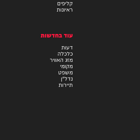
מיוזיק
אלבומים
חדש במוזיקה
סינגלים
קליפים
ראיונות
עוד בחדשות
דעות
כלכלה
מזג האוויר
מקומי
משפט
נדל"ן