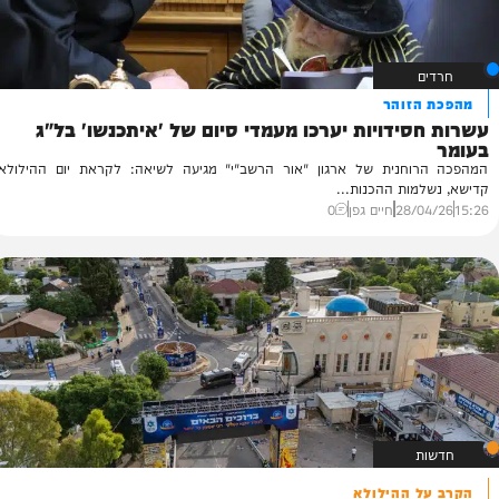
זוהר
ידויות יערכו מעמדי סיום של 'איתכנשו' בל"ג
חנית של ארגון "אור הרשב"י" מגיעה לשיאה: לקראת יום ההילולא
ות ההכנות...
28/
חיים גפן
0