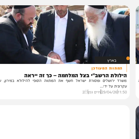
בארץ
המתווה המעודכן
ילולת הרשב"י בצל המלחמה – כך זה ייראה
רד ירושלים ומסורת ישראל חשף את המתווה הסופי להילולא במירון, שאוש
רונית על ידי...
11:
29/04/26
חיים גפן
2