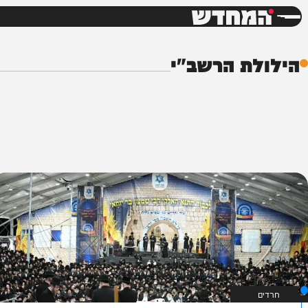
חדשות
דש
ת הרשב"י