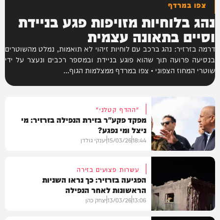
צפו במרדף
נהג בלוחיות מזויפות פגע בניידת
וסיים בתאונה עצמית
דרמה בזרזיר: נהג ברכב עם לוחיות זיהוי לא תואמות, נמלט מהשוטרים
בנסיעה פרועה תוך שהוא פוגע בניידת ובמספר רכבים ונעצר על ידי
שוטרי המחוז הצפוני • צפו במרדף ממצלמות הגוף...
"ההדף קטלני"
מפקד פקע"ר בזירת הנפילה בזרזיר: מי
ניצל ומי נפגע?
18:44
15/03/26
יענקי גולדן
עשרות פצועים בזירה
הפגיעה בזרזיר: כך נראו השניות
הראשונות לאחר הנפילה
וידאו
13:06
13/03/26
יצחק כהן