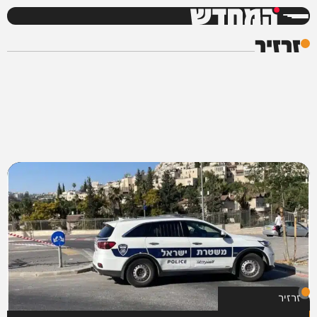
המחדש
זרזיר
זרזיר