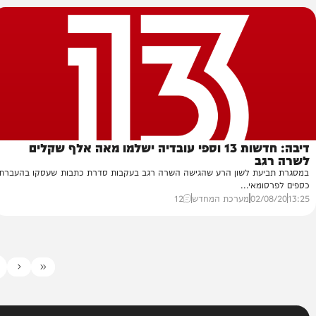
ט לפתע בשידור חי מדובאי
מ
כתב חדשות 13 התעלף בשידור חי מדובאי בעקבות החום הכבד ששרר באזור (למעלה
לפי חדשות 3
16/
יוסי ויזל
30
57
דיבה: חדשות 13 וספי עובדיה ישלמו מאה אלף שקלים
ב
עת לשון הרע שהגישה השרה רגב בעקבות סדרת כתבות שעסקו בהעברת
מאי...
02/
מערכת המחדש
12