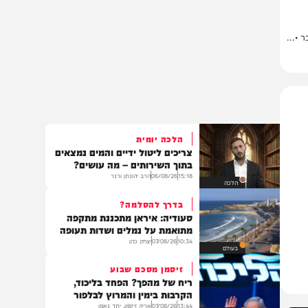
.
הלכה יומית
צריכים ליטול ידיים והמים נמצאים
בתוך השירותים – מה עושים?
15:18
06/08/26
הרב יהונתן ורנר
הלכה
בדרך להסלמה?
סעודיה: איראן מתכננת מתקפה
מתואמת על נמלים ושדות תעופה
10:34
07/08/26
יצחק כהן
בעולם
זיסמן מסכם שבוע