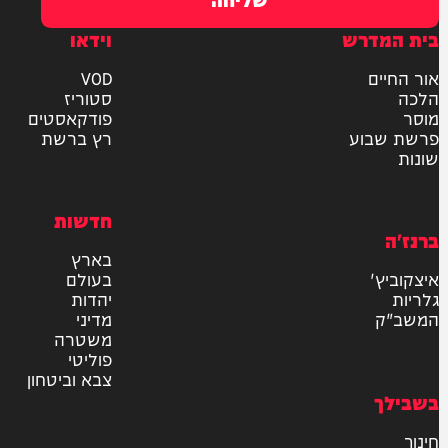
ר את תנאי השימוש והתקנון
ומדיניות הפרטיות
למשלוח
אישור דיוור לאתר "המחדש"
שליחה
דרש
וידאו
ם
VOD
סטוריז
פודקאסטים
וע
רץ ברשת
חדשות
בארץ
בעולם