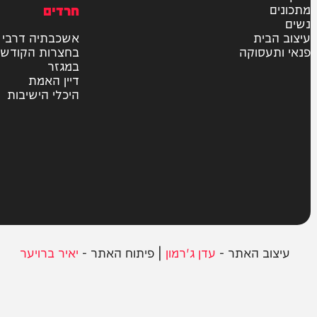
יהדות
מדיני
משטרה
פוליטי
צבא וביטחון
חרדים
ית
אשכבתיה דרבי
סוקה
בחצרות הקודש
במגזר
דיין האמת
היכלי הישיבות