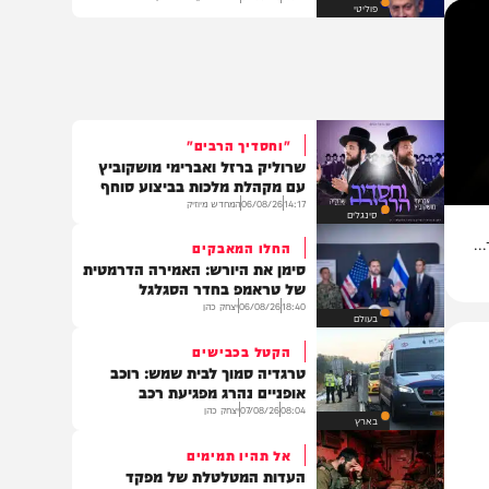
ריח של מהפך? הפחד בליכוד,
הקרבות בימין והמרוץ לבלפור
13:44
07/08/26
אריה זיסמן, יתד נאמן
פוליטי
"וחסדיך הרבים"
שרוליק ברזל ואברימי מושקוביץ
עם מקהלת מלכות בביצוע סוחף
14:17
06/08/26
המחדש מיוזיק
סינגלים
החלו המאבקים
סימן את היורש: האמירה הדרמטית
של טראמפ בחדר הסגלגל
18:40
06/08/26
יצחק כהן
בעולם
הקטל בכבישים
טרגדיה סמוך לבית שמש: רוכב
אופניים נהרג מפגיעת רכב
08:04
07/08/26
יצחק כהן