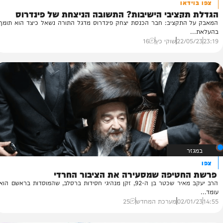
או
ציבי הישיבות? התשובה הניצחת של פינדרוס
ב
תקציב: חבר הכנסת יצחק פינדרוס מדגל התורה נשאל כיצד הוא תומך
בע
34
22/
שוקי כץ
16
טיפה שמסעירה את הציבור החרדי
הרב יעקב מאיר שכטר בן ה-92, זקן מנהיגי חסידות ברסלב, שהמוסדות בראשם הוא