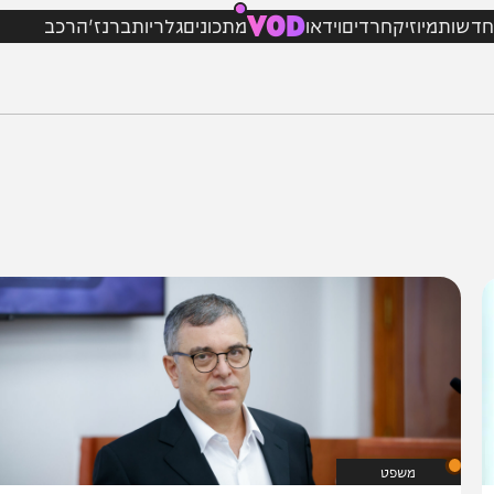
VOD
מיוזיק
חרדים
וידאו
מתכונים
גלריות
ברנז'ה
רכב