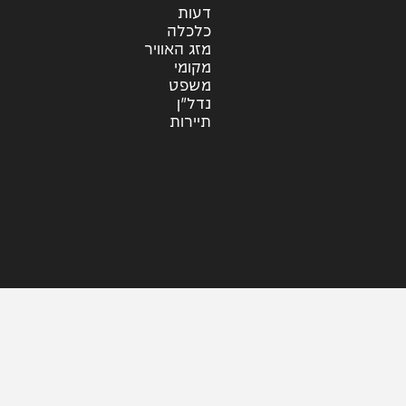
סינגלים
קליפים
ראיונות
עוד בחדשות
דעות
כלכלה
מזג האוויר
מקומי
משפט
נדל"ן
תיירות