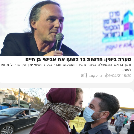
02/
מערכת המחדש
25
13 השעו את אבישי בן חיים
די
משלה בנימין נתניהו והושעה: חברי כנסת ואנשי ימין הקימו קול מחאה
יו
07
09/
חיים יעקובזון
8