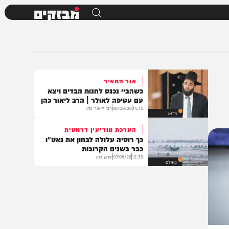
מבזקים
אור המאיר
כשהביי נכנס לחנות הבדים ויצא
עם עטיפה לאולר | הרב ליאור כהן
14:10
06/08/26
רבי ליאור כהן
וידאו
הערכת מודיעין דרמטית
כך רוסיה עלולה לבחון את נאט"ו
כבר בשנים הקרובות
12:39
07/08/26
יצחק כהן
בעולם