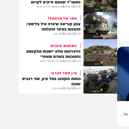
בארץ
אל תהיו תמימים
העדות המטלטלת של מפקד
התאג"ד שאתם חייבים לקרוא
12:09
07/08/26
מוגש מטעם 'חרדים לחיים'
דעות
מסר של מלחמה?
צפון קוריאה שיגרה טיל בליסטי:
הכוננות באזור הועלתה
18:13
06/08/26
יצחק כהן
בעולם
כשהאש בוערת!
הזיכרונות שלא יישכחו מהקעמפ
והתובנות בשנים שאחרי
12:21
07/08/26
המחדש בשיתוף "וימאן"
וידאו
אין חשד לטרור
כוחות הוקפצו בתל ציון, שני רכבים
עוכבו
09:12
06/08/26
יענקי גולדן
חדשות