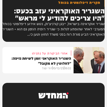
תקרית דיפלומטית בכותל
השגריר האוקראיני עזב בכעס:
"היו צריכים להודיע לי מראש"
שגריר אוקראינה בישראל, ייבגן קורניצ'וק, נטש אירוע דיפלומטי בכותל
המערבי לאחר שהופתע לגלות כי שגריר רוסיה הוזמן גם הוא • השגריר
האוקראיני הביע מורת רוח בפני משרד החוץ וטען כי...
אחרי הביקורת על נתניהו
השגריר האוקראני זומן לשיחת נזיפה:
"לחלוטין לא מקובל"
18:02
10/12/25
דודי סגל
חדשות
המחדש