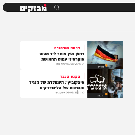
מבזקים
דרמה בגרמניה
רחפן נפץ אותר ליד מטוס
אוקראיני עמוס תחמושת
16:51
06/08/26
יצחק כהן
בעולם
הקנס הכבד
איצקוביץ': היומולדת של הנגיד
והברכות של הליכודניקים
21:40
06/08/26
איצקוביץ'
חדשות