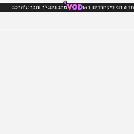
VOD
מיוזיק
חרדים
וידאו
מתכונים
גלריות
ברנז'ה
רכב