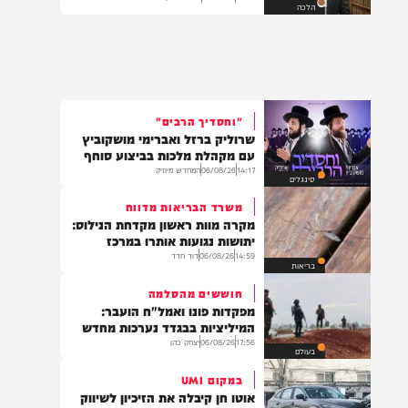
האם מותר לצאת לטיול לפני
שהתפללתם שחרית?
11:09
07/08/26
הרב יהונתן ורנר
הלכה
"וחסדיך הרבים"
שרוליק ברזל ואברימי מושקוביץ
עם מקהלת מלכות בביצוע סוחף
14:17
06/08/26
המחדש מיוזיק
סינגלים
משרד הבריאות מדווח
מקרה מוות ראשון מקדחת הנילוס:
יתושות נגועות אותרו במרכז
14:59
06/08/26
דוד חדד
בריאות
חוששים מהסלמה
מפקדות פונו ואמל"ח הועבר:
המיליציות בבגדד נערכות מחדש
17:56
06/08/26
יצחק כהן