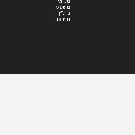
עוד בחדשות
דעות
כלכלה
מזג האוויר
מקומי
משפט
נדל"ן
תיירות