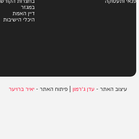
צבא וביטחון
חרדים
ית
אשכבתיה דרבי
סוקה
בחצרות הקודש
במגזר
דיין האמת
היכלי הישיבות