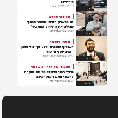
בעולם
במקום UMI
אוטו חן קיבלה את הזיכיון לשיווק
פורת'ינג
19:15
06/08/26
דוד חדד
רכב
הסיפור המלא
נס בפארק המים: השבר בכתף
שגילה את ה'גידול הממאיר'
21:00
06/08/26
חיים גפן
חדשות
משהו לנשמה
האגרוף שסגרת יפגע בך ישר בבטן
| הרב יוסף חי פור
09:15
07/08/26
הרב יוסף חי פור
וידאו
במעונו של הגרי"מ שכטר
גדולי רבני ברסלב בכינוס הוקרה
לראשי ממשל אוקראינה
12:33
07/08/26
דודי סגל
חרדים