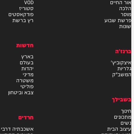
אישור דיוור לאתר "המחדש"
שליחה
דרש
וידאו
ם
VOD
סטוריז
פודקאסטים
וע
רץ ברשת
חדשות
בארץ
בעולם
יהדות
מדיני
משטרה
פוליטי