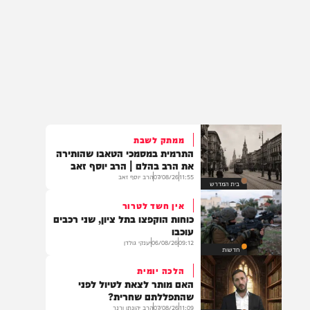
ממתק לשבת
התרמית במסמכי הטאבו שהותירה
את הרב בהלם | הרב יוסף זאב
11:55
07/08/26
הרב יוסף זאב
בית המדרש
אין חשד לטרור
כוחות הוקפצו בתל ציון, שני רכבים
עוכבו
09:12
06/08/26
יענקי גולדן
חדשות
הלכה יומית