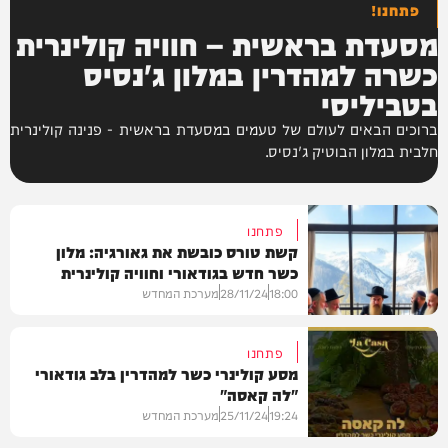
פתחנו!
מסעדת בראשית – חוויה קולינרית
כשרה למהדרין במלון ג'נסיס
בטביליסי
ברוכים הבאים לעולם של טעמים במסעדת בראשית - פנינה קולינרית
חלבית במלון הבוטיק ג'נסיס.
פתחנו
קשת טורס כובשת את גאורגיה: מלון
כשר חדש בגודאורי וחוויה קולינרית
ייחודית
18:00
28/11/24
מערכת המחדש
פתחנו
מסע קולינרי כשר למהדרין בלב גודאורי
"לה קאסה"
חדשות
19:24
25/11/24
מערכת המחדש