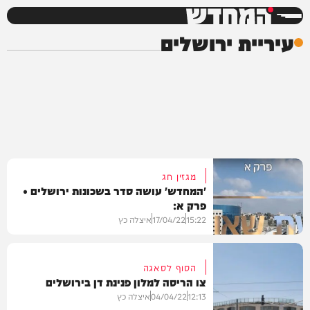
המחדש
עיריית ירושלים
מגזין חג
'המחדש' עושה סדר בשכונות ירושלים •
פרק א:
15:22
17/04/22
איצלה כץ
הסוף לסאגה
צו הריסה למלון פנינת דן בירושלים
מקומי
12:13
04/04/22
איצלה כץ