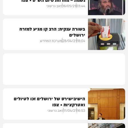
פוליטי
03:44
16/05/21
זאב גרשוני
בשורה ענקית: הרב קו מגיע למזרח
ירושלים
מיוזיק
18:04
28/04/21
מערכת המחדש
רכב
הישיבישירס של ירושלים זכו לטיולים
ואטרקציות • צפו
16:53
11/04/21
זאב גרשוני