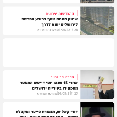
התחדשות עירונית
שיווק מתחם נוסף ברובע הכניסה
לירושלים יוצא לדרך
מקומי
15:28
03/01/22
מערכת המחדש
כלכלה
הסכם הרוטציה
אחרי 15 שנה: יוסי דייטש התפטר
מתפקידו בעיריית ירושלים
11:23
26/05/21
מערכת המחדש
דודי קאליש, תזמורת פייער ומקהלת
נשמה – מחרוזת סיום הש"ס • צפו