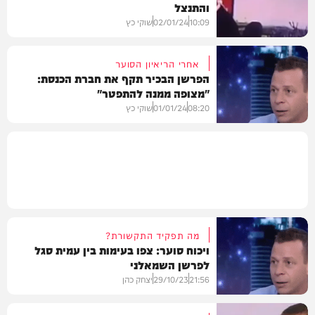
והתנצל
חדשות
10:09
02/01/24
שוקי כץ
אחרי הריאיון הסוער
הפרשן הבכיר תקף את חברת הכנסת:
"מצופה ממנה להתפטר"
חדשות
08:20
01/01/24
שוקי כץ
חדשות
מה תפקיד התקשורת?
ויכוח סוער: צפו בעימות בין עמית סגל
לפרשן השמאלני
21:56
29/10/23
יצחק כהן