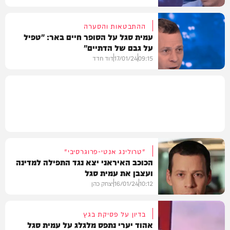
ההתבטאות והסערה
עמית סגל על הסופר חיים באר: "טפיל
על גבם של הדתיים"
חדשות
09:15
17/01/24
דוד חדד
חדשות
"טרולינג אנטי-פרוגרסיבי"
הכוכב האיראני יצא נגד התפילה למדינה
ועצבן את עמית סגל
10:12
16/01/24
יצחק כהן
בדיון על פסיקת בגץ
אהוד יערי נתפס מלגלג על עמית סגל