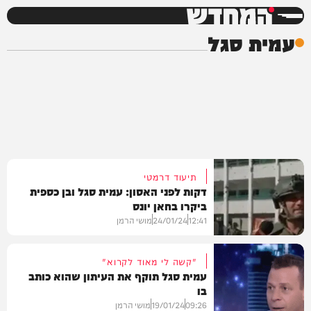
המחדש
עמית סגל
תיעוד דרמטי
דקות לפני האסון: עמית סגל ובן כספית
ביקרו בחאן יונס
12:41
24/01/24
מושי הרמן
"קשה לי מאוד לקרוא"
עמית סגל תוקף את העיתון שהוא כותב
בו
וידאו
09:26
19/01/24
מושי הרמן