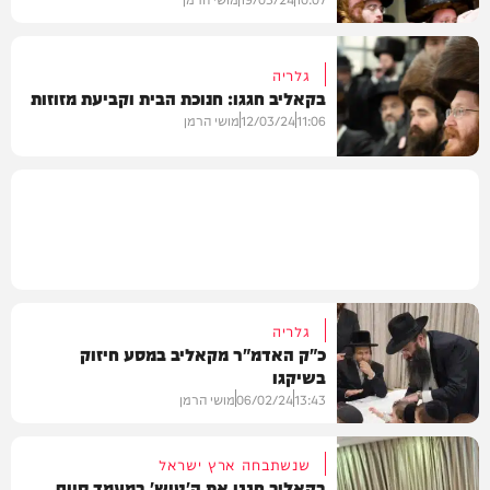
גלריה
בקאליב חגגו: חנוכת הבית וקביעת מזוזות
בחצרות הקודש
11:06
12/03/24
מושי הרמן
גלריות
גלריה
כ"ק האדמ"ר מקאליב במסע חיזוק
בשיקגו
13:43
06/02/24
מושי הרמן
שנשתבחה ארץ ישראל
בקאליב חגגו את ה'טיש' במעמד סיום