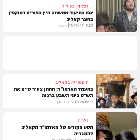
לבסומי בפוריא
צפו בתיעוד ממשתה היין בפורים דמוקפין
בחצר קאליב
בחצרות הקודש
15:22
17/03/25
חיים גפן
גלריות
היסטוריה בקאליב
במעמד האדמו"ר: החתן צעיר סיים את
הש"ס בימי השבע ברכות
19:37
16/12/24
חיים גפן
גלריה
מסע הקודש של האדמו"ר מקאליב
להונגריה
חרדים
10:07
19/03/24
מושי הרמן