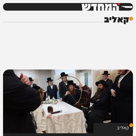
המחדש
קאליב
קאליב