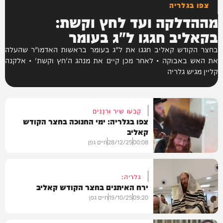
צפו בגלריה
מההדלקה ועד לחץ וקשת:
בקאליב חגגו ל"ג בעומר
בחצר הקודש קאליב חגגו את ל"ג בעומר בראשות האדמו"ר שהעלה
את האש באבוקה • לאחר מכן קיים את מנהג ה'חץ וקשת' • אלקנה
קליין מגיש גלריה
קָבְעוּ שִׁיר וּרְנָנִים
צפו בגלריה: ימי החנוכה בחצר הקודש
קאליב
00:08
28/12/25
חיים גפן
גלריה:
ירח האיתנים בחצר הקודש קאליב
גלריות
09:20
19/10/25
חיים גפן