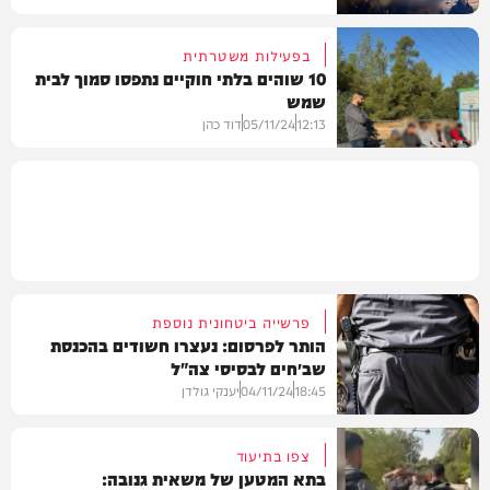
בפעילות משטרתית
10 שוהים בלתי חוקיים נתפסו סמוך לבית
שמש
חדשות
12:13
05/11/24
דוד כהן
בארץ
פרשייה ביטחונית נוספת
הותר לפרסום: נעצרו חשודים בהכנסת
שב״חים לבסיסי צה"ל
18:45
04/11/24
יענקי גולדן
צפו בתיעוד
בתא המטען של משאית גנובה: