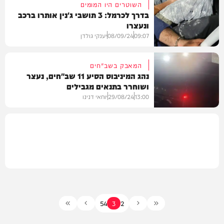
השוטרים היו המומים
בדרך לכרמל: 3 תושבי ג'נין אותרו ברכב
ונעצרו
חרדים
09:07
08/09/24
יענקי גולדן
המאבק בשב"חים
נהג המיניבוס הסיע 11 שב"חים, נעצר
ושוחרר בתנאים מגבילים
חדשות
13:00
29/08/24
יוחאי דנינו
משטרה
5
4
3
2