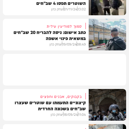
השוטרים תפסו 4 שב"חים
צבא וביטחון
13:02
01/11/24
יצחק כהן
סמוך למודיעין עילית
כתב אישום: ניסה להבריח 20 שב"חים
במשאית פינוי אשפה
חדשות
08:49
19/09/24
יצחק כהן
משטרה
בקבוקים, אבנים וחפצים
קיצוניים התעמתו עם שוטרים שעצרו
שב"חים בשכונה החרדית
11:04
18/09/24
יצחק כהן