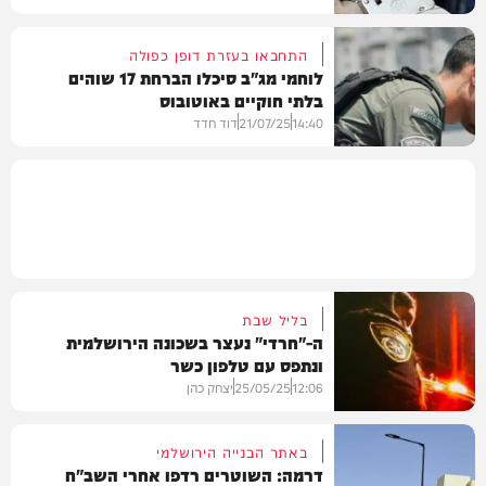
התחבאו בעזרת דופן כפולה
לוחמי מג"ב סיכלו הברחת 17 שוהים
בלתי חוקיים באוטובוס
חדשות
14:40
21/07/25
דוד חדד
חדשות
בליל שבת
ה-"חרדי" נעצר בשכונה הירושלמית
ונתפס עם טלפון כשר
12:06
25/05/25
יצחק כהן
באתר הבנייה הירושלמי
דרמה: השוטרים רדפו אחרי השב"ח