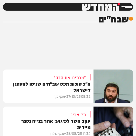
המחדש
שבח"ים
"מרתיח את הדם"
ח"כ סוכות תפס שב"חים שניסו להסתנן
לישראל
08:32
27/10/25
שוקי כץ
תל אביב
עקב חשד לפיגוע: אתר בנייה נסגר
מיידית
חדשות
11:34
28/08/25
יענקי גולדן