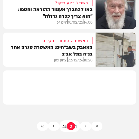
בשביל בצע כסף?
באו להתברך מעמוד ההוראה וחטפו:
"הוא צריך כפרה גדולה"
חדשות
14:00
10/02/25
חיים גפן
המשטרה פתחה בחקירה
המאבק בשב"חים: המשטרה סגרה אתר
בניה בתל אביב
חדשות
18:20
22/12/24
יצחק כהן
חדשות
4
3
2
1