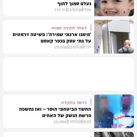
נעלם סמוך לחוף
בארץ
17:04
23/07/26
דוד חדד
לאחר חקירה סמויה
'מימנו ארגוני שמירה': פשיטה דרמטית
על בתי עסק בכפר קאסם
בארץ
17:17
22/07/26
יצחק כהן
חדשות
דרמה בחקירה
החשד הביטחוני הוסר – ואז נחשפה
פרשת הנשק של האחים
19:03
21/07/26
יצחק כהן