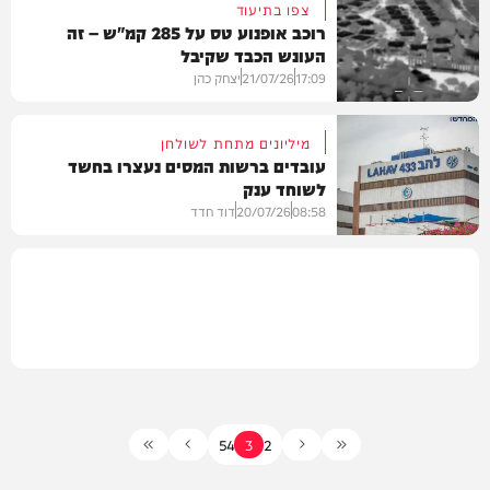
צפו בתיעוד
רוכב אופנוע טס על 285 קמ"ש – זה
העונש הכבד שקיבל
חדשות
17:09
21/07/26
יצחק כהן
מיליונים מתחת לשולחן
עובדים ברשות המסים נעצרו בחשד
לשוחד ענק
וידאו
08:58
20/07/26
דוד חדד
חדשות
5
4
3
2