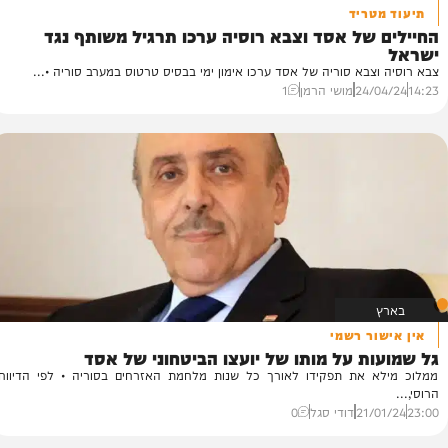
ריד
של אסד וצבא רוסיה ערכו תרגיל משותף נגד
צ
דו
צבא סוריה של אסד ערכו אימון ימי בבסיס טרטוס במערב סוריה •...
סו
24/
מושי הרמן
1
40