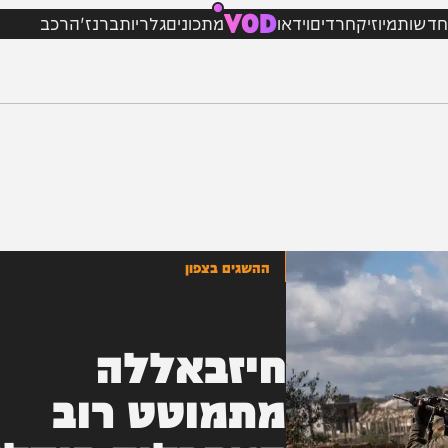
VOD
מיוזיק
חרדים
וידאו
מתכונים
גלריות
ברנז'ה
רכב
ההשגים בצפון
חיזבאללה
מתמוטט רוב