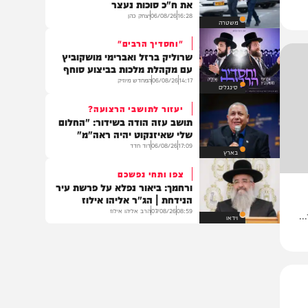
צבא וביטחון
"יש לי נשק תמיד"
תושב מזרח ירושלים שאיים לרצוח
את ח"כ סוכות נעצר
16:28
06/08/26
יצחק כהן
משטרה
"וחסדיך הרבים"
שרוליק ברזל ואברימי מושקוביץ
עם מקהלת מלכות בביצוע סוחף
14:17
06/08/26
המחדש מיוזיק
סינגלים
יעזור לתושבי הרצועה?
תושב עזה הודה בשידור: "החלום
שלי שאיזנקוט יהיה ראה"מ"
17:09
06/08/26
דוד חדד
בארץ
צפו ותחי נפשכם
ורחמך: ביאור נפלא על פרשת עיר
הנידחת | הג"ר אליהו אילוז
08:59
07/08/26
הרב אליהו אילוז
וידאו