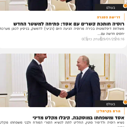
סגרה
די
ותכת קשרים עם אסד: פתיחה למשטר החדש
ה
מטית בכירה מרוסיה הגיעה היום (רביעי) לדמשק, בניסיון לכונן מערכת
אח
עם...
וה
29/
יצחק כהן
0
53