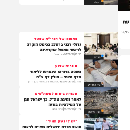
צפון קוריאה שיגרה טיל בליסטי:
הכוננות באזור הועלתה
18:13
06/08/26
יצחק כהן
בעולם
י
במעונו של הגרי"מ שכטר
גדולי רבני ברסלב בכינוס הוקרה
לראשי ממשל אוקראינה
12:33
07/08/26
דודי סגל
חרדים
סוגרים שבוע
בשפה ברורה: הצטרפו ללימוד
הדף היומי – חולין דף צ"ח
07:56
07/08/26
מערכת המחדש בשיתוף מכון הדרן
בית המדרש
תעודת ביטוח למשת"פים
לאחר נסיגת צה"ל: כך ישראל תגן
על המילציות בעזה
21:22
06/08/26
יענקי גולדן