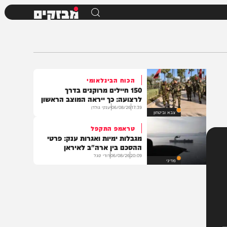
מבזקים
הכוח הבינלאומי
150 חיילים מרוקנים בדרך
לרצועה: כך ייראה המוצב הראשון
17:39
06/08/26
יענקי גולדן
צבא וביטחון
טראמפ התקפל
מגבלות ימיות ואגרות ענק: פרטי
ההסכם בין ארה"ב לאיראן
20:09
06/08/26
דודי סגל
מדיני