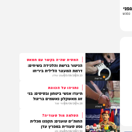
ש
המסית שהיה בקשר עם חמאס
הניטור ברשת והלכידה בשיחים:
דרמת המעצר הלילית ביריחו
09:20
05/08/26
יענקי גולדן
חדשות
נתניהו על הכוונת
תיעדו אנשי ביטחון ובסיסים: בני
זוג מאשקלון נאשמים בריגול
14:28
06/08/26
דודי סגל
משפט
הסלמה מול סעודיה?