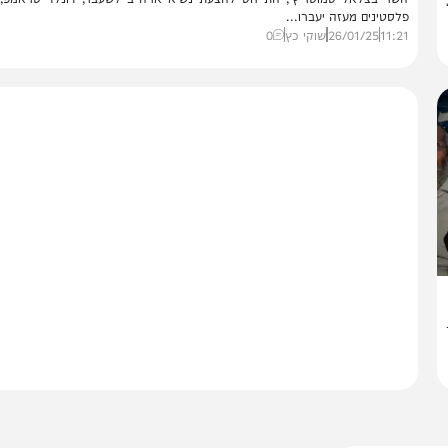
פוליטי
סמוטריץ' מגיב להצעת טראמפ:
עיון נהדר לעזור לתושבי עזה להתחיל חיים חדשים"
ר בצלאל סמוטריץ', התייחס להצעת נשיא ארה"ב לשעבר, דונלד טראמפ, לפי
סטינים מעזה יעברו...
11:
26/01/25
שוקי כץ
0