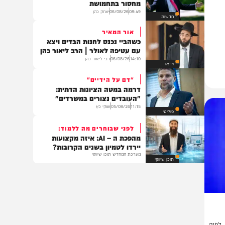
בעולם
דיון מתוח
טראמפ זעם על שר ההגנה בשל
מחסור בתחמושת
08:49
06/08/26
יצחק כהן
חדשות
אור המאיר
כשהביי נכנס לחנות הבדים ויצא
עם עטיפה לאולר | הרב ליאור כהן
14:10
06/08/26
רבי ליאור כהן
וידאו
"דם על הידיים"
דרמה במטה הציונות הדתית:
"העובדים נצורים במשרדים"
11:15
05/08/26
שוקי כץ
פוליטי
לפני שבוחרים מה ללמוד:
מהפכת ה – AI: איזה מקצועות
יירדו לטמיון בשנים הקרובות?
מערכת המחדש תוכן שיווקי
תוכן שיווקי