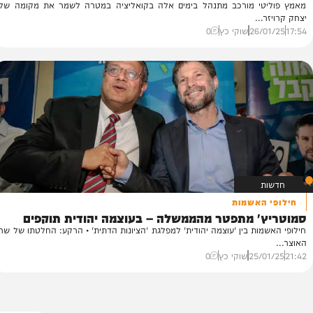
יסאות
ישאיר את הח"כ הנורווגי של 'עוצמה יהודית'
"ר
הש
י מורכב מתנהל בימים אלה בקואליציה במטרה לשמר את מקומה של
פל
..
21
26/
שוקי כץ
0
האשמות
' מתפטר מהממשלה – בעוצמה יהודית תוקפים