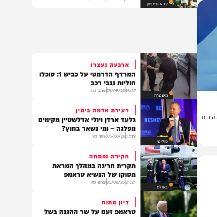
החות'ים טוענים: תקפנו מכלית
נפט סעודית במפרץ עדן
21:50
05/08/26
יצחק כהן
צבא וביטחון
ארבעה נעצרו
המרדף הדרמטי על כביש 1: סוכלו
חוליות גנבי רכב
16:47
05/08/26
יצחק כהן
משטרה
רעידת אדמה בימין
ת
גלעד ארדן ויולי אדלשטיין מקימים
מפלגה – ומי נשאר בחוץ?
17:19
05/08/26
שוקי כץ
פוליטי
חקירה נפתחה
תקרית חריגה במהלך המראת
מסוקו של הנשיא טראמפ
21:21
05/08/26
יצחק כהן