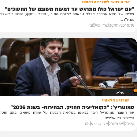
עי לשליח טראמפ:
אל כולו מתרגש עד דמעות משובם של החטופים"
אח
יא ארה”ב דונלד טראמפ למזרח התיכון, סטיב וויטקוף, נפגש בירושלים
בר
עם
30/
שוקי כץ
2
55
הלאומי
 "הקואליציה תחזיק, הבחירות- בשנת 2026"
מוטריץ' דיבר בנאומו במליאת הכנסת על שורת נושאים ובהם חוסר
ליציה...