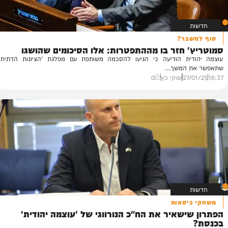
בר?
 חזר בו מההתפטרות: אלו הסיכומים שהושגו
ית הודיעה כי הגיעו להסכמה משותפת עם מפלגת 'הציונות הדתית'
המשך...
27
שוקי כץ
0