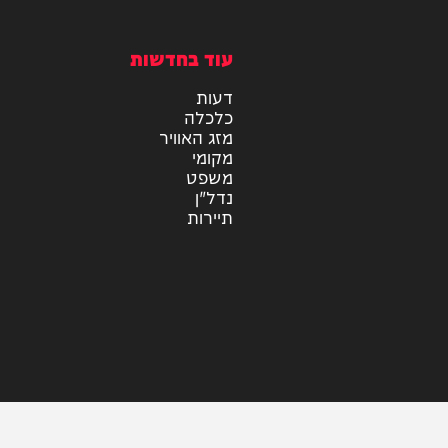
מיוזיק
אלבומים
חדש במוזיקה
סינגלים
קליפים
ראיונות
עוד בחדשות
דעות
כלכלה
מזג האוויר
מקומי
משפט
נדל"ן
תיירות