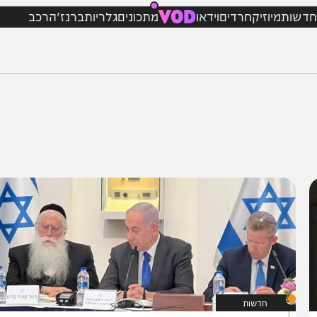
VOD
מיוזיק
חרדים
וידאו
מתכונים
גלריות
ברנז'ה
רכב