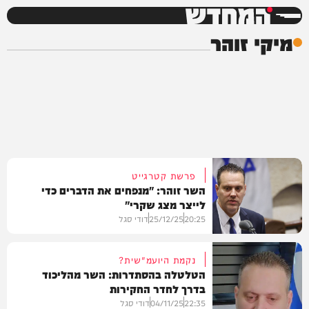
המחדש
מיקי זוהר
פרשת קטרגייט
השר זוהר: "מנפחים את הדברים כדי
לייצר מצג שקרי"
20:25
25/12/25
דודי סגל
נקמת היועמ"שית?
הטלטלה בהסתדרות: השר מהליכוד
בדרך לחדר החקירות
חדשות
22:35
04/11/25
דודי סגל