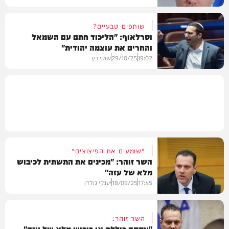
שותפים טבעיים?
וסרלאוף: "הליכוד חתם עם השמאל
והחרים את עוצמה יהודית"
חדשות
19:02
29/10/25
שוקי כץ
חדשות
"שומעים את הפיצוצים"
השר זוהר: "מכינים את התשתית לכיבוש
מלא של עזה"
17:45
18/09/25
יענקי גולדן
השר זוהר:
"עסקה כוללת או כיבוש מלא של עזה"