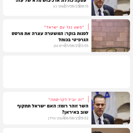
חדשות
08:15
31/08/25
שוקי כץ
"פשע נגד עם ישראל"
לפנות בוקר: המשטרה עצרה את מרסס
הגרפיטי בכותל
חדשות
13:55
11/08/25
חיים גפן
משטרה
"זה יוביל לקריסתה"
השר זוהר רומז: האם ישראל תתקוף
שוב באיראן?
19:52
06/08/25
יענקי גולדן