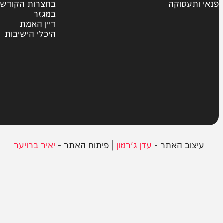
צבא וביטחון
חרדים
ית
אשכבתיה דרבי
סוקה
בחצרות הקודש
במגזר
דיין האמת
היכלי הישיבות