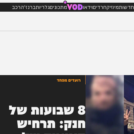
VOD
מיוזיק
חרדים
וידאו
מתכונים
גלריות
ברנז'ה
רכב
רועדים מפחד
8 שבועות של
חנק: תרחיש