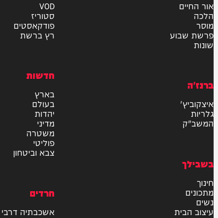
אישור דיוור לאתר "המחדש"
שליחה
דרש
וידאו
ם
VOD
סטוריז
פודקאסטים
וע
רץ ברשת
חדשות
בארץ
בעולם
יהדות
מדיני
משטרה
פוליטי