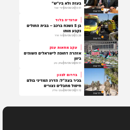
22:16
08/08/26
יענקי גולדן
חדשות
ההבהרה של נתניהו
"לא תקום מדינה פלסטינית – לא
בעזה ולא ביו"ש"
13:51
09/08/26
דודי סגל
חדשות
טרגדיה בלוד
בן 5 נשכח ברכב – בבית החולים
נקבע מותו
13:26
09/08/26
דוד חדד
חדשות
עקב מחאות ענק
אזהרה דחופה לישראלים השוהים
ביוון
09:51
09/08/26
יצחק כהן
חדשות
בדרום לבנון
בכיר בצה"ל: הדרג המדיני בולם
חיסול מחבלים נצורים
21:12
08/08/26
יענקי גולדן
חדשות