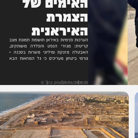
האימים של
הצמרת
האיראנית
הערכות פנימיות באיראן חושפות תמונת מצב
קריטית: מגזרי הנפט והפלדה משותקים,
האבטלה מזנקת ומיליוני משרות בסכנה •
גורמי ביטחון מעריכים כי גל המחאות הבא
הוא בלתי נמנע ועלול לפרוץ בכל...
08:00
28/04/26
יצחק כהן
0