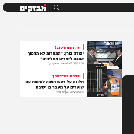
מבזקים
זה נשמע טוב!
יהודה בורן: "התחרות לא תהפוך
אתכם לזמרים מצליחים"
22:30
08/08/26
יצחק אייזיקוביץ'
חדשות
דרמה באחיסמך
תלונה על רעש הפכה לעימות עם
שוטרים על מעצר בן ישיבה
09:16
09/08/26
דוד חדד
חרדים