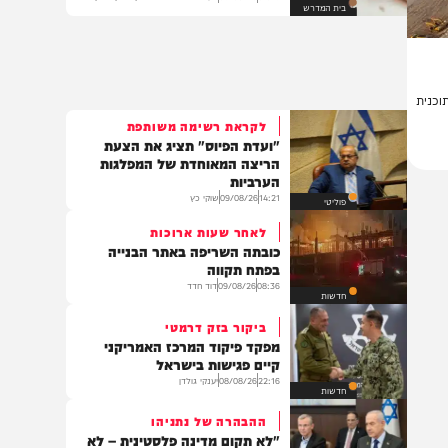
בשפה ברורה: הצטרפו ללימוד
הדף היומי – חולין דף ק'
07:45
09/08/26
מערכת המחדש בשיתוף מכון הדרן
בית המדרש
ת
לקראת רשימה משותפת
"ועדת הפיוס" תציג את הצעת
הריצה המאוחדת של המפלגות
הערביות
14:21
09/08/26
שוקי כץ
פוליטי
לאחר שעות ארוכות
כובתה השריפה באתר הבנייה
בפתח תקווה
08:36
09/08/26
דוד חדד
חדשות
ביקור בזק דרמטי
מפקד פיקוד המרכז האמריקני
קיים פגישות בישראל