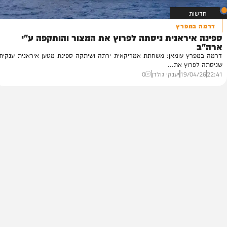
פרץ
ראנית ניסתה לפרוץ את המצור והותקפה ע"י
זה
פו
 עומאן: משחתת אמריקאית ירתה ושיתקה ספינת מטען איראנית ענקית
לה
ץ את...
59
19/
יענקי גולדן
0