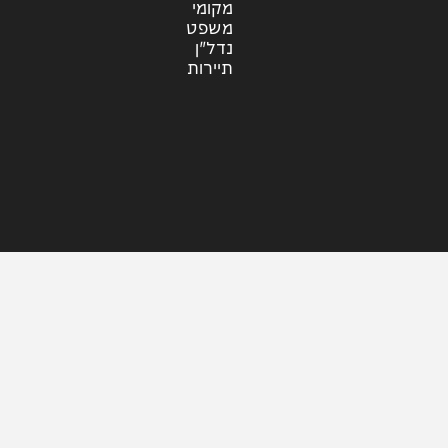
עוד בחדשות
דעות
כלכלה
מזג האוויר
מקומי
משפט
נדל"ן
תיירות