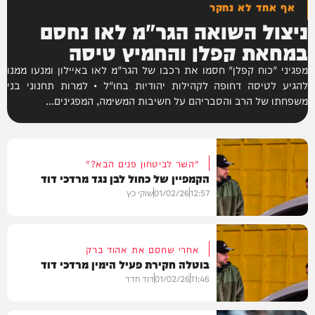
אף אחד לא נחקר
ניצול השואה הגר"מ לאו נחסם
במחאת קפלן והחמיץ טיסה
מפגיני "כוח קפלן" חסמו את רכבו של הגר"מ לאו באיילון ומנעו ממנו
להגיע לטיסה דחופה לקהילות יהודיות בחו"ל • למרות תחנוני בני
משפחתו של הרב והסבריהם על חשיבות המשימה, המפגינים...
"השר לביטחון פנים הבא?"
הקמפיין של כחול לבן נגד מרדכי דוד
12:57
01/02/26
שוקי כץ
אחרי שחסם את אהוד ברק
בוטלה חקירת פעיל הימין מרדכי דוד
חדשות
11:46
01/02/26
דוד חדד