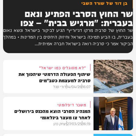
בן דוד של שורד השבי
שר החוץ הסרבי הפתיע ונאם
בעברית: "מרגיש בבית" – צפו
שר החוץ של סרביה מרקו דג׳וריץ׳ הגיע לביקור בישראל ונשא נאום
בעברית, בו הביע תמיכה בישראל וחיזוק היחסים בין המדינות • במהלך
הביקור אמר כי סרביה רואה בישראל חברה אמיתית...
"לא מסוגלים כמו ישראל"
שיתוף הפעולה הדרמטי שיהפוך את
סרביה למעצמת כטב"מים
16:07
14/04/26
דודי סגל
משבר דיפלומטי
המנהיג הסרבי הוצא מהכנס בירושלים
לאחר צו מעצר בינלאומי
חדשות
16:19
27/03/25
יצחק כהן