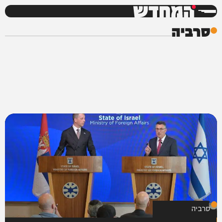
המחדש
סרביה
סרביה