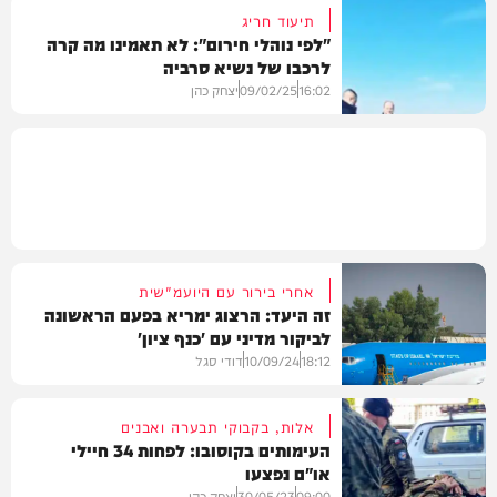
תיעוד חריג
"לפי נוהלי חירום": לא תאמינו מה קרה
לרכבו של נשיא סרביה
בעולם
16:02
09/02/25
יצחק כהן
וידאו
אחרי בירור עם היועמ"שית
זה היעד: הרצוג ימריא בפעם הראשונה
לביקור מדיני עם 'כנף ציון'
18:12
10/09/24
דודי סגל
אלות, בקבוקי תבערה ואבנים
העימותים בקוסובו: לפחות 34 חיילי
או"ם נפצעו
מדיני
09:00
30/05/23
יצחק כהן