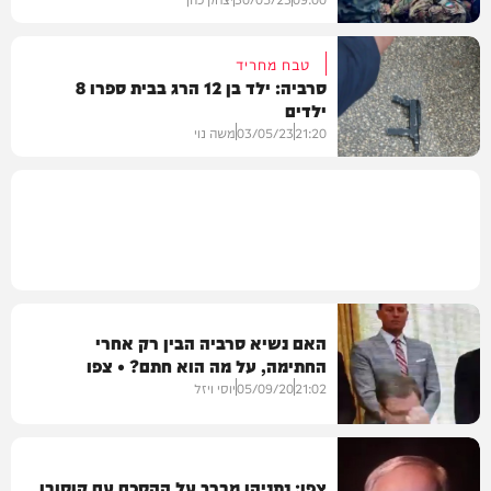
טבח מחריד
סרביה: ילד בן 12 הרג בבית ספרו 8
ילדים
בעולם
21:20
03/05/23
משה נוי
בארץ
האם נשיא סרביה הבין רק אחרי
החתימה, על מה הוא חתם? • צפו
21:02
05/09/20
יוסי ויזל
צפו: נתניהו מברך על ההסכם עם קוסובו