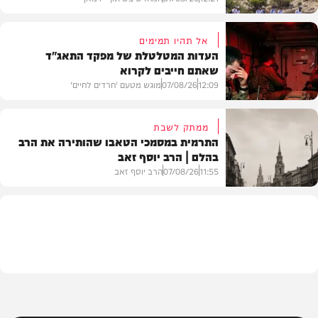
אל תהיו תמימים
העדות המטלטלת של מפקד התאג"ד
שאתם חייבים לקרוא
וידאו
12:09
07/08/26
מוגש מטעם 'חרדים לחיים'
ממתק לשבת
התרמית במסמכי הטאבו שהותירה את הרב
בהלם | הרב יוסף זאב
דעות
11:55
07/08/26
הרב יוסף זאב
בית המדרש