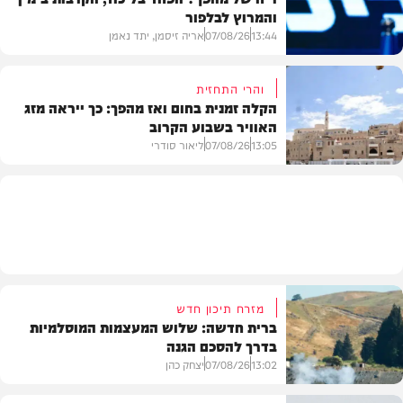
והמרוץ לבלפור
בארץ
13:44
07/08/26
אריה זיסמן, יתד נאמן
והרי התחזית
הקלה זמנית בחום ואז מהפך: כך ייראה מזג
האוויר בשבוע הקרוב
פוליטי
13:05
07/08/26
ליאור סודרי
מזג האוויר
מזרח תיכון חדש
ברית חדשה: שלוש המעצמות המוסלמיות
בדרך להסכם הגנה
13:02
07/08/26
יצחק כהן