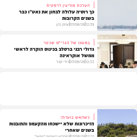
הערכת מודיעין דרמטית
כך רוסיה עלולה לבחון את נאט"ו כבר
בשנים הקרובות
בעולם
12:39
07/08/26
יצחק כהן
במעונו של הגרי"מ שכטר
גדולי רבני ברסלב בכינוס הוקרה לראשי
ממשל אוקראינה
בעולם
12:33
07/08/26
דודי סגל
חרדים
כשהאש בוערת!
הזיכרונות שלא יישכחו מהקעמפ והתובנות
בשנים שאחרי
12:21
07/08/26
המחדש בשיתוף "וימאן"