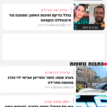
נפילת שני החיילים
בגלל בדיקת נסיבות האסון: התגובה נגד
חיזבאללה הוקפאה
22:23
06/08/26
יענקי גולדן
צבא וביטחון
כתבות נוספות
טרגדיה בירושלים
בערב שבת: הזמר והפייטן אבישי לוי נהרג
בתאונה מחרידה
19:09
07/08/26
דוד חדד
זיסמן מסכם שבוע
ריח של מהפך? הפחד בליכוד, הקרבות בימין