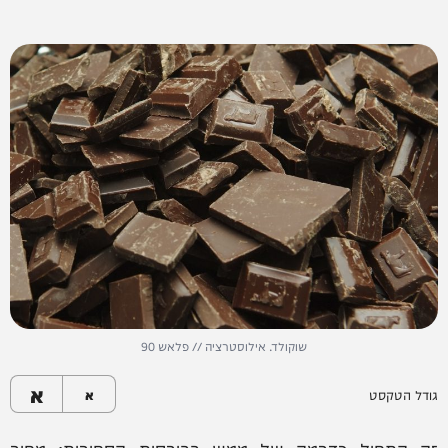
שוקולד. אילוסטרציה // פלאש 90
א
גודל הטקסט
א