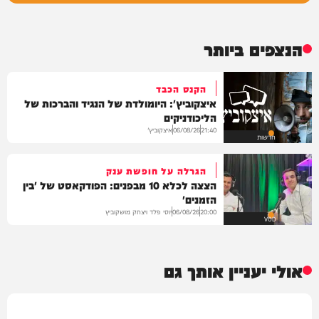
הנצפים ביותר
הקנס הכבד
איצקוביץ': היומולדת של הנגיד והברכות של
הליכודניקים
איצקוביץ'
06/08/26
21:40
חדשות
הגרלה על חופשת ענק
הצצה לכלא 10 מבפנים: הפודקאסט של 'בין
הזמנים'
יוסי פלד ויצחק מושקוביץ
06/08/26
20:00
VOD
אולי יעניין אותך גם