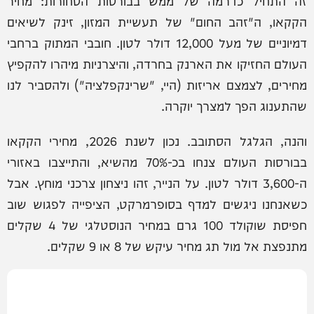
זה התחיל כדרמה של ממש בבורסות הסחורות: מחיר
הקקאו, ה"זהב החום" של תעשיית המזון, זינק לשיאים
דמיוניים של מעל 12,000 דולר לטון. חובבי המתוק ברחבי
העולם החזיקו את הארנק בחרדה, והיצרניות מיהרו להקפיץ
מחירים, לצמצם אריזות (היי, "שרינקפלציה") ולהסביר לנו
שהתענוג הפך למצרך יוקרה.
והנה, הגלגל הסתובב. נכון לשנת 2026, מחירי הקקאו
בבורסות העולם צנחו בכ-70% מהשיא, והתייצבו באזורי
ה-3,600 דולר לטון. על הנייר, זהו ניצחון צרכני מוחץ. אבל
כשאנחנו ניגשים למדף בסופרמרקט, הציפייה לפגוש שוב
חפיסת שוקולד 100 גרם במחיר הנוסטלגי של 4 שקלים
מתנפצת אל מול תג מחיר עיקש של 8 או 9 שקלים.