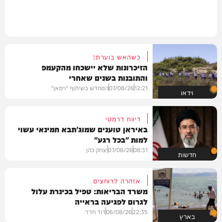
כשהאש בוערת!
הזיכרונות שלא יישכחו מהקעמפ
והתובנות בשנים שאחרי
12:21
07/08/26
המחדש בשיתוף "וימאן"
וידאו
דיווח דרמטי
באיראן טוענים שמוג'תבא חמינאי עשוי
למות "בכל רגע"
08:31
07/08/26
יצחק כהן
חדשות
אזהרה לרוחצים
משרד הבריאות: טפיל בכינרת עלול
לגרום לפגיעה בראייה
22:35
06/08/26
דוד חדד
בארץ