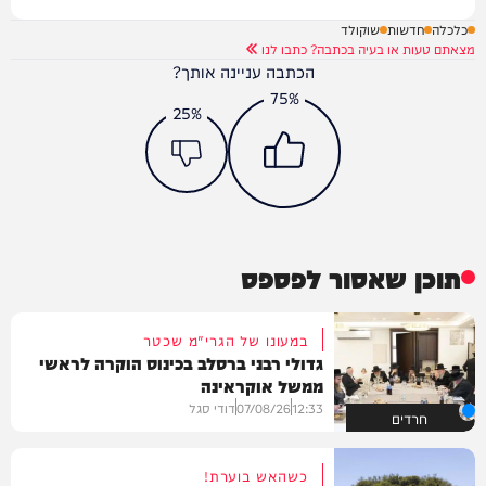
כלכלה
חדשות
שוקולד
מצאתם טעות או בעיה בכתבה? כתבו לנו
הכתבה עניינה אותך?
75%
25%
תוכן שאסור לפספס
במעונו של הגרי"מ שכטר
גדולי רבני ברסלב בכינוס הוקרה לראשי
ממשל אוקראינה
12:33
07/08/26
דודי סגל
חרדים
כשהאש בוערת!