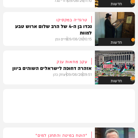
11:10
09/08/26
דודי סגל
חדשות
טרגדיה במקסיקו
נכדו בן ה-4 של הרב שלום ארוש טבע
למוות
10:15
09/08/26
חיים גפן
חדשות
עקב מחאות ענק
אזהרה דחופה לישראלים השוהים ביוון
09:51
09/08/26
יצחק כהן
חדשות
"הוטח במיטה והתחנן למים"