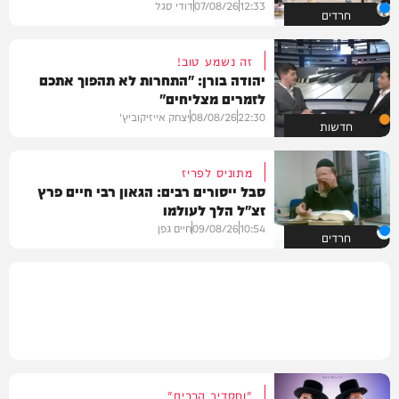
12:33
07/08/26
דודי סגל
חרדים
זה נשמע טוב!
יהודה בורן: "התחרות לא תהפוך אתכם
לזמרים מצליחים"
22:30
08/08/26
יצחק אייזיקוביץ'
חדשות
מתוניס לפריז
סבל ייסורים רבים: הגאון רבי חיים פרץ
זצ"ל הלך לעולמו
10:54
09/08/26
חיים גפן
חרדים
"וחסדיך הרבים"