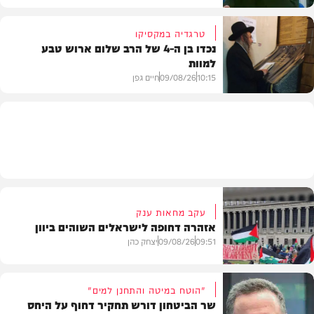
טרגדיה במקסיקו
נכדו בן ה-4 של הרב שלום ארוש טבע
למוות
חרדים
10:15
09/08/26
חיים גפן
חדשות
עקב מחאות ענק
אזהרה דחופה לישראלים השוהים ביוון
09:51
09/08/26
יצחק כהן
"הוטח במיטה והתחנן למים"
שר הביטחון דורש תחקיר דחוף על היחס