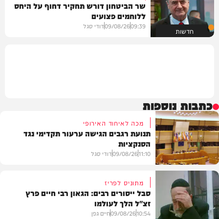
שר הביטחון דורש תחקיר דחוף על היחס
ללוחמים פצועים
09:39
09/08/26
דודי סגל
חדשות
כתבות נוספות
מכה לאיחוד האירופי
תנועת רגבים הגישה ערעור תקדימי נגד
הסנקציות
11:10
09/08/26
דודי סגל
מתוניס לפריז
סבל ייסורים רבים: הגאון רבי חיים פרץ
זצ"ל הלך לעולמו
חדשות
10:54
09/08/26
חיים גפן