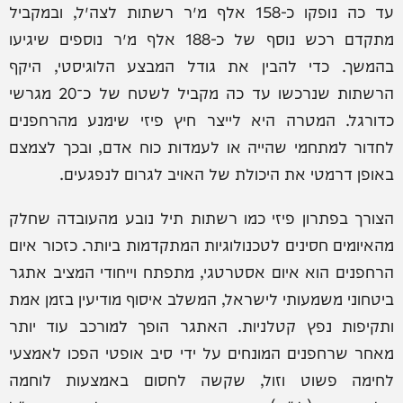
עד כה נופקו כ-158 אלף מ״ר רשתות לצה״ל, ובמקביל
מתקדם רכש נוסף של כ-188 אלף מ״ר נוספים שיגיעו
בהמשך. כדי להבין את גודל המבצע הלוגיסטי, היקף
הרשתות שנרכשו עד כה מקביל לשטח של כ־20 מגרשי
כדורגל. המטרה היא לייצר חיץ פיזי שימנע מהרחפנים
לחדור למתחמי שהייה או לעמדות כוח אדם, ובכך לצמצם
באופן דרמטי את היכולת של האויב לגרום לנפגעים.
הצורך בפתרון פיזי כמו רשתות תיל נובע מהעובדה שחלק
מהאיומים חסינים לטכנולוגיות המתקדמות ביותר. כזכור איום
הרחפנים הוא איום אסטרטגי, מתפתח וייחודי המציב אתגר
ביטחוני משמעותי לישראל, המשלב איסוף מודיעין בזמן אמת
ותקיפות נפץ קטלניות. האתגר הופך למורכב עוד יותר
מאחר שרחפנים המונחים על ידי סיב אופטי הפכו לאמצעי
לחימה פשוט וזול, שקשה לחסום באמצעות לוחמה