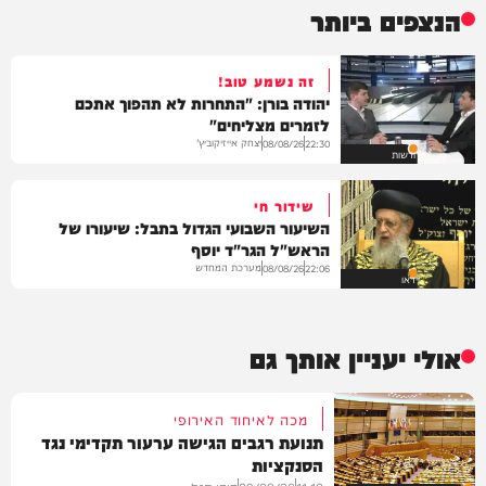
הנצפים ביותר
זה נשמע טוב!
יהודה בורן: "התחרות לא תהפוך אתכם
לזמרים מצליחים"
יצחק אייזיקוביץ'
08/08/26
22:30
חדשות
שידור חי
השיעור השבועי הגדול בתבל: שיעורו של
הראש"ל הגר"ד יוסף
מערכת המחדש
08/08/26
22:06
וידאו
אולי יעניין אותך גם
מכה לאיחוד האירופי
תנועת רגבים הגישה ערעור תקדימי נגד
הסנקציות