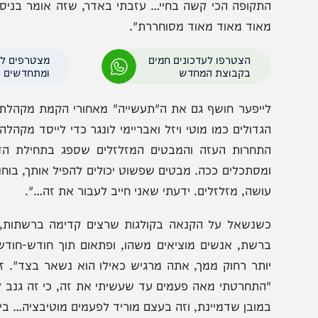
וא שילב ארבע שנים בין החיידר לחתונות, עד שהעומס והאד
שבלילה מוציא אנרגיות שיא וצועק וצורח, מגיע בבוקר 'גיט מ
חריות מטורפת". הוא החליט לעזוב את המשרה המסודרת, צע
תקופה הכי קשה בחיי… עזבתי באדר, שזה אומר בניסן לא עבד
אוד מאוד מאוד מסוחררת".
הצטרפו לעדכונים חמים
מצטרפים לערוץ
בקבוצת המחדש
ומתחדשים כל הזמן
ייפער חושף גם את ה"תעשייה" מאחורי הקמת מקהלת 'מלכות
גדולים כמו מוטי ויזל ואבריימי לונגר כדי לייסד מקהלה בת
תחרות העזה והמבטים המזלזלים שספג בתחילת הדרך: "
מסתכלים ככה. מבטים שפשוט יכולים להפיל אותך, בוחנים אותך,
ושה, מזלזלים. ידעתי שאני חייב לעבור את זה…".