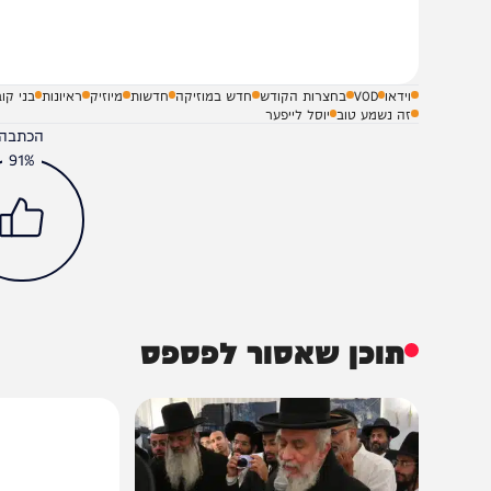
לא – אני לא מוכן לזה"
מאחורי עולם החתונות
שלח תגובה על הכתבה
וידאו
VOD
בחצרות הקודש
חדש במוזיקה
חדשות
מיוזיק
ראיונות
בני קוביץ
זה נשמע טוב
יוסל לייפער
הכתבה עניינה א
91%