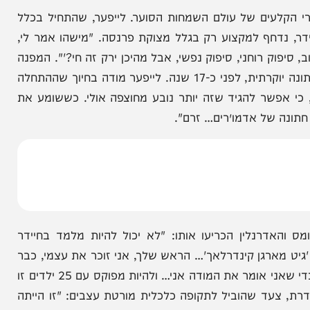
לעים של עולם השמחות הסוער. לייפער, שהתחיל בכלל
חף למקצוע רק בגלל מצוקת פרנסה. "מישהו אמר לי,
רוחני, סיפוק נפשי, אבל מהיכן ירק זה חי?'". המפנה
קרה כשבן דודו התחיל פשוט להתעקש איתו והשיג לו חתונה יוקרתית, לפני כ-17 שנה. לייפער מודה בחיוך שההתחלה
שר להגיד שזה יותר נובע מחוצפה אולי. כששומע את
של אדמו״רים… זרם".