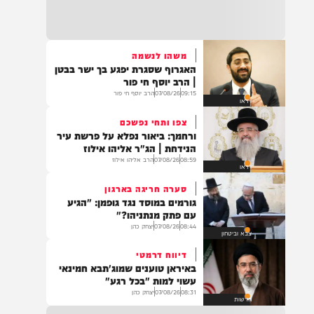
וידאו
21:31
בני ברק: חובשים ופראמדיקים של ארגון הצלה
מבצעים פעולות החייאה על תינוק כבן שנה וחצי
לאחר שנחנק משקית.
משהו לנשמה
האגרוף שסגרת יפגע בך ישר בבטן
19:03
| הרב יוסף חי פור
בד"ה: נקבע מותה של הפעוטה שטבעה בבריכה
09:15
07/08/26
הרב יוסף חי פור
וידאו
באשקלון
צפו ותחי נפשכם
ורחמך: ביאור נפלא על פרשת עיר
הנידחת | הג"ר אליהו אילוז
08:59
07/08/26
הרב אליהו אילוז
וידאו
18:06
העתירו בתפילה לרפואת התינוקת לינס רבקה
סערה חריגה בארגון
כהן בת תהילה, שטבעה באשקלון וזקוקה
גורמים במוסד נגד גופמן: "הגיע
לרחמי שמים מרובים
עם פתק מנתניהו?"
08:44
07/08/26
יצחק כהן
צבא וביטחון
דיווח דרמטי
17:35