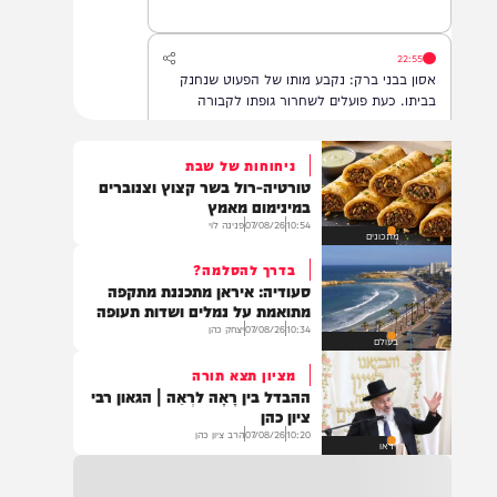
22:55
אסון בבני ברק: נקבע מותו של הפעוט שנחנק
בביתו. כעת פועלים לשחרור גופתו לקבורה
ניחוחות של שבת
טורטיה-רול בשר קצוץ וצנוברים
22:32
במינימום מאמץ
בהמשך להחייאה שבוצעה בבני ברק: הציבור
10:54
07/08/26
פנינה לוי
מתכונים
מתבקש להתפלל עבור הפעוט צבי בן שיינא
לרפואה שלמה
בדרך להסלמה?
סעודיה: איראן מתכננת מתקפה
מתואמת על נמלים ושדות תעופה
10:34
07/08/26
יצחק כהן
21:32
בעולם
בין הזמנים: שלושה בחורי ישיבות חולצו
מציון תצא תורה
מהכינרת לאחר שנסחפו לעומק האגם, בחוף
ההבדל בין רָאָה לרְאֵה | הגאון רבי
בלתי מוכרז כשהם על גבי אביזר ציפה.
ציון כהן
10:20
07/08/26
הרב ציון כהן