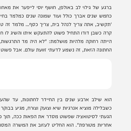
ילום: יעקב שלמה | עריכה: יהודה חסן | הפקה: בני קוביץ
רגע של גילוי לב באולפן, חושף יוסי לייפער את מאחורי הק
חמש שנים אברך כולל ועוד שמונה שנים כמלמד בחיידר, נד
תקשיב, אתה צריך לנהל בית, צריך כסף… מלמד זה טוב, סיפוק 
ייתה רחוקה מלהיות מושלמת: "לא היה מד התרגשות, כי אפ
חתונה הזאת, זה נשמע לדעתי זוועת עולם. אבל פשוט חתונה 