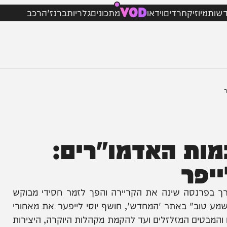
VOD
וזיק
חרדים
וידאו
מתכונים
גלריות
ברנז'ה
רכב
 האדמו"רים:
ר
רנסה שינה את הקריירה והפך לזמר חסידי מבוקש
וב" באתר 'המחדש', חושף יוסי לייפער את מאחורי