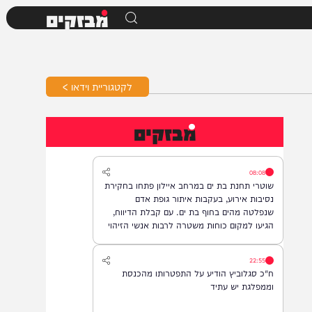
מבזקים
לקטגוריית וידאו >
מבזקים
08:08
שוטרי תחנת בת ים במרחב איילון פתחו בחקירת
נסיבות אירוע, בעקבות איתור גופת אדם
שנפלטה מהים בחוף בת ים. עם קבלת הדיווח,
הגיעו למקום כוחות משטרה לרבות אנשי הזיהוי
הפלילי וגורמי ההצלה, והחלו בבדיקת הזירה
ובאיסוף ממצאים. בשלב זה, זהות האדם טרם
22:55
התבררה ואין חשד לפלילים.
ח"כ סגלוביץ הודיע על התפטרותו מהכנסת
וממפלגת יש עתיד