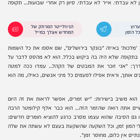
רנלין הכריעו אותו: "לא יכול להיות מלמד בחיידר
ארגן קינדרלאך'… הראש שלך, אני זוכר את עצמי, כבר
הגעתי לסיטואציה שפשוט מסדר את הפאות ככה, תוך כדי שאני אומר את המודה אני… ולהיות מפוקס עם 25 ילדים זו
ד שהוביל לתקופה כלכלית מורטת עצבים: "זו הייתה
תי. אייר לא עבדתי. סיוון רק אחרי שבועות… תקופה
הניוזלייטר המרתק של
המחדש אצלך במייל
' באיזה "בונקר בירושלים", שם אספו את כל השמות
קופה שלא היה בה ביקוש בכלל. הוא לא מהסס לדבר על
אני זוכר את המבטים של הקהל… עמדו ככה למטה
 וראית אפילו לפעמים כל מיני אנשים, כאילו, מה הוא