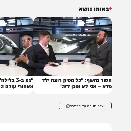
שנשאל על הקנאה בקולגות שרצים קדימה ברשתות, הוא משי
רשת, אנשים מוציאים משהו, ופתאום תוך חודש-חודשיים א
ותר רחוק ממך, אתה מרגיש כאילו הוא נשאר בצד". זו גם ה
התחרטתי מאה פעמים עד שעשיתי את זה, כי זה גנב לי המ
מובן שדמיינת, וזה בעצם מוריד לפעמים מוטיבציה… בינתיים אי
באותו נושא
סוד נחשף: "כל מפיק רוצה ילד
"גם ב-3 בלילה":