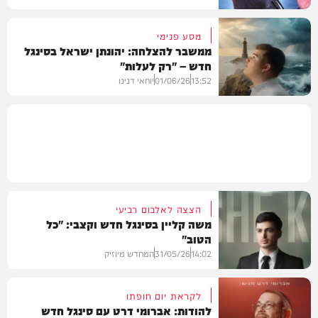
מסע פנימי
ממשבר להצלחה: יהונתן ישראל בסינגל
חדש – "רק לעלות"
וידאו
13:52
01/06/26
יוחאי דנינו
מיוזיק
הצצה לאלבום רביעי
משה קליין בסינגל חדש וקצבי: "כל
הטוב"
14:02
31/05/26
המחדש מיוזיק
לקראת יום חופתו
להודות: אברומי דרט עם סינגל חדש