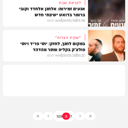
לקראת שבת
אנעים זמירות: אלחנן אלחדד וקובי
ברומר בדואט ישיבתי חדש
איצקוביץ'
15:58
29/05/26
יוחאי דנינו
"שקית הצרות"
במקום לחנך, לחזק: יוסי פריד ויוסי
פולצ'ק בקליפ ומסר מהדהד
מיוזיק
10:20
29/05/26
יוחאי דנינו
קליפים
10
9
8
7