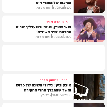
בביצוע של מענדי וייס
מיוזיק
11:00
31/05/26
המחדש מיוזיק
מוטי הכט מגיש
בנצי שטיין, נגינה וזינגערליך שרים
מחרוזת 'שיר השירים'
סינגלים
08:00
31/05/26
המחדש מיוזיק
מיוזיק
המסע במסוק הפרטי
איצקוביץ': נידודי השינה של פרוש
והשר שהתברך אחרי החקירה
21:00
30/05/26
איצקוביץ'