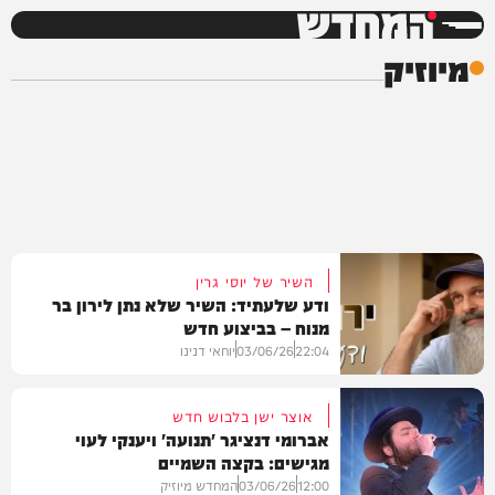
המחדש
מיוזיק
השיר של יוסי גרין
ודע שלעתיד: השיר שלא נתן לירון בר
מנוח – בביצוע חדש
22:04
03/06/26
יוחאי דנינו
אוצר ישן בלבוש חדש
אברומי דנציגר 'תנועה' ויענקי לעוי
מגישים: בקצה השמיים
מיוזיק
12:00
03/06/26
המחדש מיוזיק