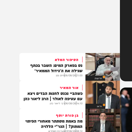
הסיפור המלא
נס בפארק המים: השבר בכתף
שגילה את ה'גידול הממאיר'
21:00
06/08/26
חיים גפן
חדשות
אור המאיר
כשהביי נכנס לחנות הבדים ויצא
עם עטיפה לאולר | הרב ליאור כהן
14:10
06/08/26
רבי ליאור כהן
וידאו
בן פורת יוסף