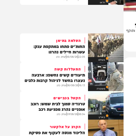
מה באמת מסתתר מאחורי הפיתוי
המתוק? | הגר"י הללויה
08:12
07/08/26
מערכת המחדש
וידאו
ף
הסלמה בתימן
החות'ים פתחו במתקפת ענק:
עשרות חיילים נהרגו
22:05
06/08/26
יצחק כהן
בעולם
התעללות קשה
תיעודים קשים נחשפו: ארבעה
נעצרו בחשד לניהול קרבות כלבים
16:13
06/08/26
יצחק כהן
משטרה
הקטל בכבישים
טרגדיה סמוך לבית שמש: רוכב
אופניים נהרג מפגיעת רכב
08:04
07/08/26
יצחק כהן