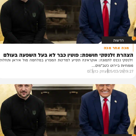
14/
יצחק כהן
1
 מכה
נסקי חושפת: פוטין כבר לא בעל השפעה בעולם
 לתמונה: אוקראינה תסייע למדינות המפרץ במלחמה מול איראן ותחלוק
וט כטב"מים...
05/
יצחק כהן
0