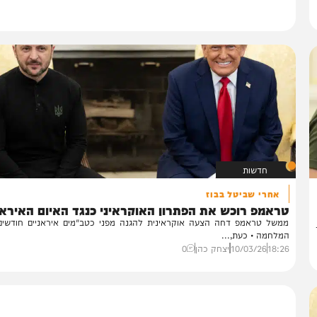
חדשות
אחרי שביטל בבוז
ראמפ רוכש את הפתרון האוקראיני כנגד האיום האיראני
של טראמפ דחה הצעה אוקראינית להגנה מפני כטב"מים איראניים חודשים לפנ
לחמה • כעת,...
18:
10/03/26
יצחק כהן
0