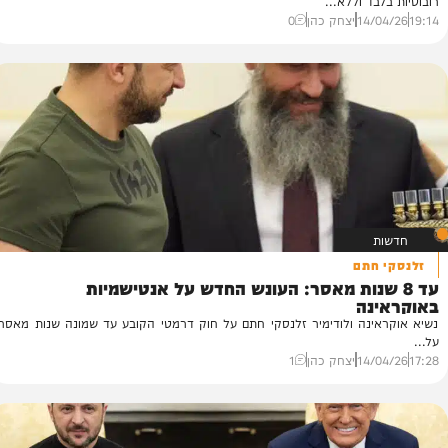
וקראינה
 רובוטים כבשו עמדה רוסית ולקחו בשבי לוחמים
שדה הקרב: צבא אוקראינה כבש עמדה רוסית תוך שימוש במערכות
ד וללא...
14/
יצחק כהן
0
חתם
 שנות מאסר: העונש החדש על אנטישמיות
ט
נה
ממ
נה ולודימיר זלנסקי חתם על חוק דרמטי הקובע עד שמונה שנות מאסר
המ
26