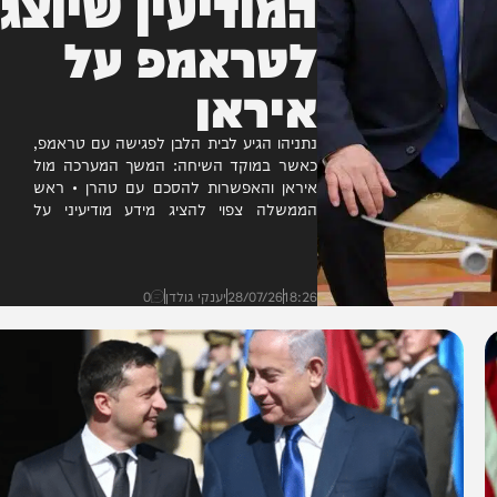
המודיעין שיוצג
לטראמפ על
איראן
נתניהו הגיע לבית הלבן לפגישה עם טראמפ,
כאשר במוקד השיחה: המשך המערכה מול
איראן והאפשרות להסכם עם טהרן • ראש
הממשלה צפוי להציג מידע מודיעיני על
שיקום תוכנית הגרעין והטילים...
18:26
28/07/26
יענקי גולדן
0