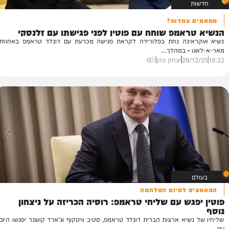
עמדות?
זל
אמפ שוחח עם פוטין לפני פגישתו עם זלנסקי
ש
ינה נחת בפלורידה לקראת פגישה מכרעת עם דונלד טראמפ באחוזת
נש
• במהלך...
דר
28/
יצחק כהן
0
46