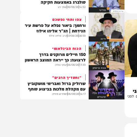
בארץ
הקרב על אלקטור
הליכוד מנסה לעקוף את פסיקת
סולברג באמצעות חקיקה
14:52
06/08/26
שוקי כץ
פוליטי
צפו ותחי נפשכם
ורחמך: ביאור נפלא על פרשת עיר
הנידחת | הג"ר אליהו אילוז
08:59
07/08/26
הרב אליהו אילוז
וידאו
הכוח הבינלאומי
150 חיילים מרוקנים בדרך
לרצועה: כך ייראה המוצב הראשון
17:39
06/08/26
יענקי גולדן
צבא וביטחון
"וחסדיך הרבים"
שרוליק ברזל ואברימי מושקוביץ
עם מקהלת מלכות בביצוע סוחף
14:17
06/08/26
המחדש מיוזיק
י
סינגלים