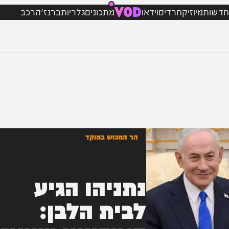
VOD
מיוזיק
חרדים
וידאו
מתכונים
גלריות
ברנז'ה
רכב
הר המכוש במוקד
נתניהו הגיע
לבית הלבן: