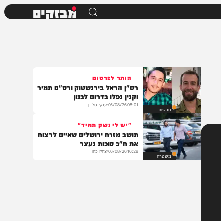
מבזקים
הותר לפרסום
רס"ן הראל בירנשטוק ורס"ם תמיר
וקנין נפלו בדרום לבנון
08:01
06/08/26
יענקי גולדן
חדשות
"יש לי נשק תמיד"
תושב מזרח ירושלים שאיים לרצוח
את ח"כ סוכות נעצר
16:28
06/08/26
יצחק כהן
משטרה