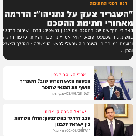
רגע לפני החתימה
"השגריר צעק על נתניהו": הדרמה
מאחורי חתימת ההסכם
מאחורי הקלעים של ההסכם עם לבנון נחשפים: מרתון שיחות דרמטי
בוושינגטון שכמעט פוצץ, לחץ אמריקני כבד ושיחת טלפון חריגה
ורועמת במיוחד בין השגריר הישראלי לראש הממשלה • במהלך המשא
ומתן...
אחרי השיגור לצפון
הפסקת האש תקרוס שוב? השגריר
חושף את התנאי שהופר
19:31
03/06/26
יענקי גולדן
ישראל הציבה קו אדום
סבב דרמטי בוושינגטון: החלו השיחות
בין ישראל ללבנון
חדשות
17:14
02/06/26
דודי סגל