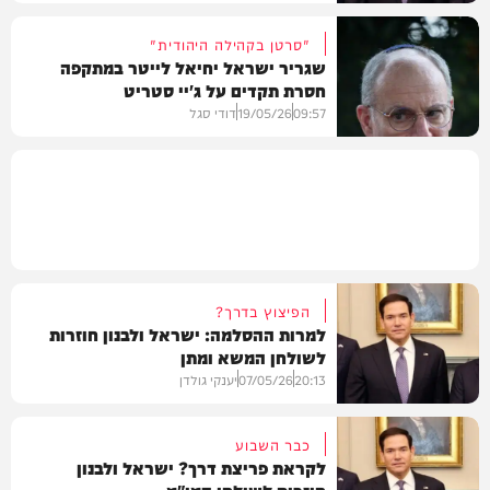
"סרטן בקהילה היהודית"
שגריר ישראל יחיאל לייטר במתקפה
חסרת תקדים על ג'יי סטריט
חדשות
09:57
19/05/26
דודי סגל
בעולם
הפיצוץ בדרך?
למרות ההסלמה: ישראל ולבנון חוזרות
לשולחן המשא ומתן
20:13
07/05/26
יענקי גולדן
כבר השבוע
לקראת פריצת דרך? ישראל ולבנון
חוזרות לשולחן המו"מ
חדשות