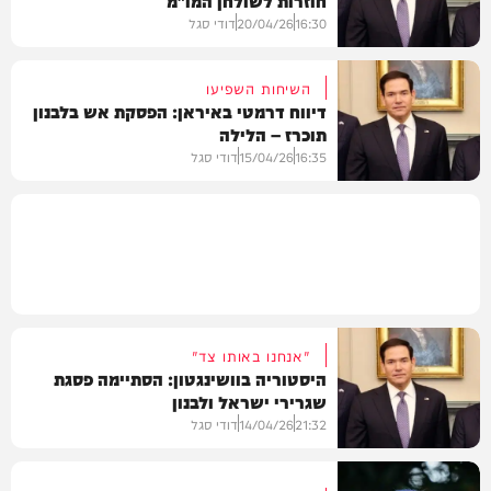
16:30
20/04/26
דודי סגל
השיחות השפיעו
דיווח דרמטי באיראן: הפסקת אש בלבנון
תוכרז – הלילה
חדשות
16:35
15/04/26
דודי סגל
חדשות
"אנחנו באותו צד"
היסטוריה בוושינגטון: הסתיימה פסגת
שגרירי ישראל ולבנון
21:32
14/04/26
דודי סגל