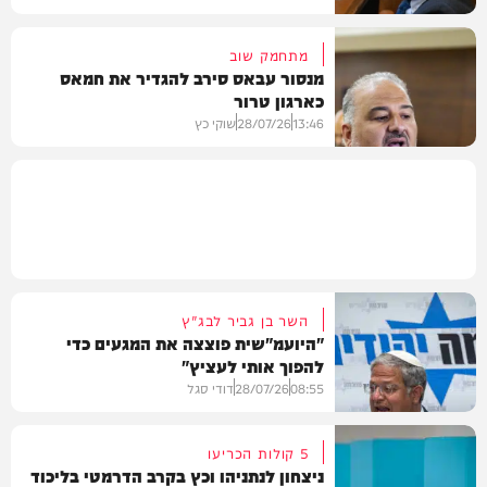
מתחמק שוב
מנסור עבאס סירב להגדיר את חמאס
כארגון טרור
חדשות
13:46
28/07/26
שוקי כץ
חדשות
השר בן גביר לבג"ץ
"היועמ"שית פוצצה את המגעים כדי
להפוך אותי לעציץ"
08:55
28/07/26
דודי סגל
5 קולות הכריעו
ניצחון לנתניהו וכץ בקרב הדרמטי בליכוד