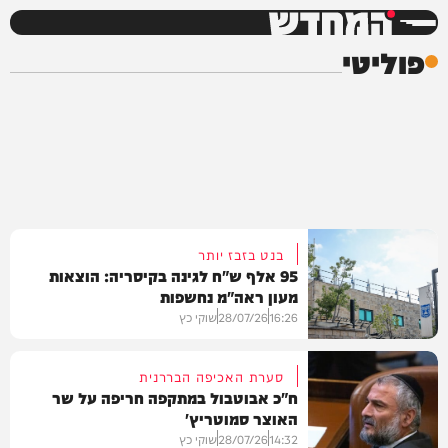
המחדש
פוליטי
בנט בזבז יותר
95 אלף ש"ח לגינה בקיסריה: הוצאות
מעון ראה"מ נחשפות
16:26
28/07/26
שוקי כץ
סערת האכיפה הבררנית
ח"כ אבוטבול במתקפה חריפה על שר
האוצר סמוטריץ'
חדשות
14:32
28/07/26
שוקי כץ