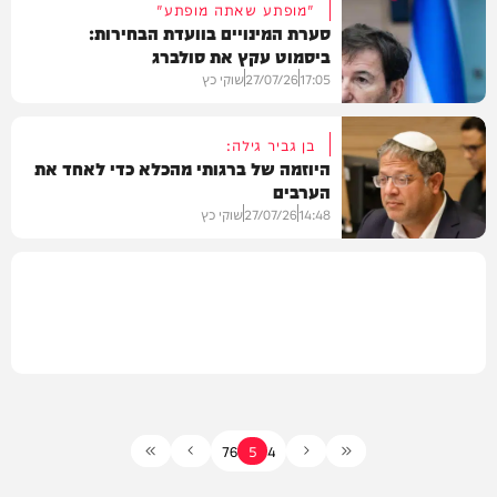
"מופתע שאתה מופתע"
סערת המינויים בוועדת הבחירות:
ביסמוט עקץ את סולברג
פוליטי
17:05
27/07/26
שוקי כץ
בן גביר גילה:
היוזמה של ברגותי מהכלא כדי לאחד את
הערבים
פוליטי
14:48
27/07/26
שוקי כץ
פוליטי
7
6
5
4