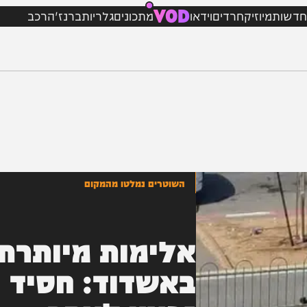
VOD
מיוזיק
חרדים
וידאו
מתכונים
גלריות
ברנז'ה
רכב
השוטרים נמלטו מהמקום
אלימות מיותרת
באשדוד: חסיד