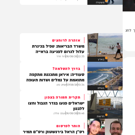
תושב מזרח ירושלים שאיים לרצוח
את ח"כ סוכות נעצר
16:28
06/08/26
יצחק כהן
משטרה
ג
אזהרה לרוחצים
משרד הבריאות: טפיל בכינרת
עלול לגרום לפגיעה בראייה
22:35
06/08/26
דוד חדד
בארץ
בדרך להסלמה?
סעודיה: איראן מתכננת מתקפה
מתואמת על נמלים ושדות תעופה
10:34
07/08/26
יצחק כהן
בעולם
תקרית חמורה בצפון
ישראלים פגעו בגדר הגבול וחצו
ללבנון
09:46
06/08/26
יענקי גולדן