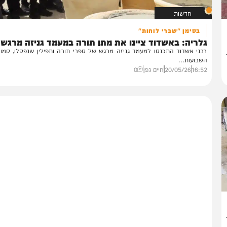
חדשות
בסימן "שברי לוחות"
ריה: באשדוד ציינו את מתן תורה במעמד גניזה מרגש
ני אשדוד התכנסו למעמד גניזה מרגש של ספרי תורה ותפילין שנפסלו, סמוך לח
בועות...
16:
20/05/26
חיים גפן
0