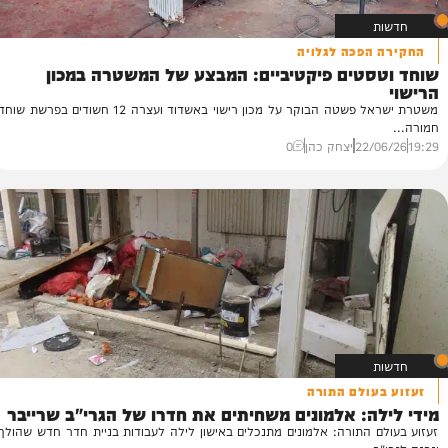
הפכה לגלויה
סטים פיקטיביים: המבצע של המשטרה במכון
גל
רב
משטרת ישראל פשטה הבוקר על מכון רישוי באשדוד ועצרה 12 חשודים בפרשת שוחד
הש
52
22/
יצחק כהן
0