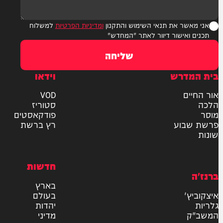
ר את תנאי השימוש והתקנון
ומדיניות הפרטיות
למשלוח
אישור דיוור לאתר "המחדש"
שליחה
דרש
וידאו
ם
VOD
סטוריז
פודקאסטים
וע
רץ ברשת