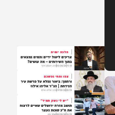
הלכה יומית
צריכים ליטול ידיים והמים נמצאים
בתוך השירותים – מה עושים?
15:18
06/08/26
הרב יהונתן ורנר
הלכה
צפו ותחי נפשכם
ורחמך: ביאור נפלא על פרשת עיר
הנידחת | הג"ר אליהו אילוז
08:59
07/08/26
הרב אליהו אילוז
וידאו
"יש לי נשק תמיד"