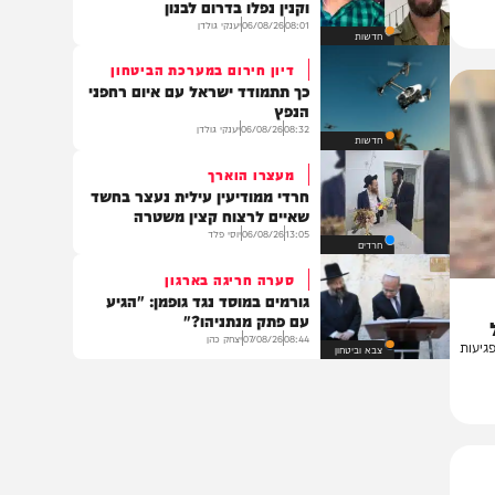
חדשות
הותר לפרסום
רס"ן הראל בירנשטוק ורס"ם תמיר
וקנין נפלו בדרום לבנון
08:01
06/08/26
יענקי גולדן
חדשות
דיון חירום במערכת הביטחון
כך תתמודד ישראל עם איום רחפני
הנפץ
08:32
06/08/26
יענקי גולדן
חדשות
מעצרו הוארך
חרדי ממודיעין עילית נעצר בחשד
שאיים לרצוח קצין משטרה
13:05
06/08/26
יוסי פלד
חרדים
סערה חריגה בארגון
גורמים במוסד נגד גופמן: "הגיע
עם פתק מנתניהו?"
08:44
07/08/26
יצחק כהן
ת
צבא וביטחון