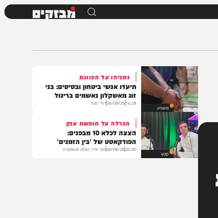
מבזקים
נתניהו על הכוונת
תיעדו אנשי ביטחון ובסיסים: בני
זוג מאשקלון נאשמים בריגול
14:28
06/08/26
דודי סגל
משפט
הגרלה על חופשת ענק
הצצה לכלא 10 מבפנים:
הפודקאסט של 'בין הזמנים'
20:00
06/08/26
יוסי פלד ויצחק מושקוביץ
VOD