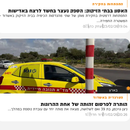
 בחקירה
בתי הזיקוק: הספק נעצר בחשד לרצח באדישות
הת
מטית בחקירת מותן של שתי מהנדסות הכימיה בבית הזיקוק באשדוד •
ירה...
של
23/
יצחק כהן
0
59