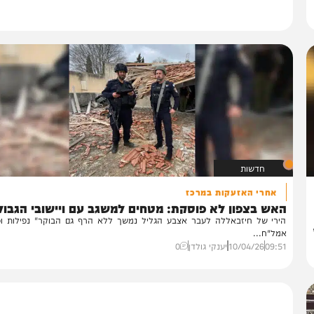
חדשות
אחרי האזעקות במרכז
אש בצפון לא פוסקת: מטחים למשגב עם ויישובי הגבול
רי של חיזבאללה לעבר אצבע הגליל נמשך ללא הרף גם הבוקר" נפילות ופגיעו
ל"ח...
09:
10/04/26
יענקי גולדן
0