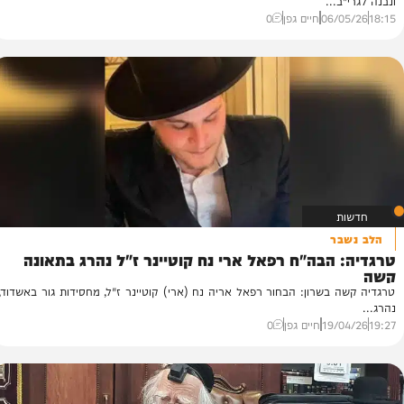
ולם התורה
ה: אלמונים משחיתים את חדרו של הגרי"ב שרייבר
 התורה: אלמונים מתנכלים באישון לילה לעבודות בניית חדר חדש שהולך
..
06/
חיים גפן
0
ר
הבה"ח רפאל ארי נח קוטיינר ז"ל נהרג בתאונה
ה
הי
בשרון: הבחור רפאל אריה נח (ארי) קוטיינר ז"ל, מחסידות גור באשדוד,
אמ
51