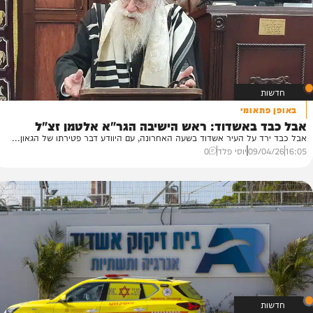
19/
חיים גפן
0
אומי
 באשדוד: ראש הישיבה הגר"א אלטמן זצ"ל
 על העיר אשדוד בשעה האחרונה, עם היוודע דבר פטירתו של הגאון...
09/
יוסי פלד
0