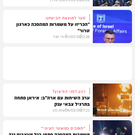
סער למועצת הביטחון:
"הכריזו על משמרות המהפכה כארגון
טרור"
חדשות
12:26
11/03/26
דודי סגל
חדשות
רגע לפני הפיצוץ?
ערב השיחות עם ארה"ב: איראן פתחה
בתרגיל צבאי ענק
17:23
16/02/26
יצחק כהן
"תומכים במשטר הציוני"
משמרות המהפכה פתחו בגל מעצרים נגד