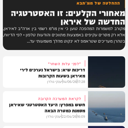
ההחלטה של מוג'תבא
מאחורי הקלעים: זו האסטרטגיה
החדשה של איראן
מקורב למשמרות המהפכה טוען כי אין מו"מ רשמי בין ארה"ב לאיראן,
אלא רק מסרים עקיפים באמצעות מתווכים והודעות טלפון • לפי הדיווח,
בטהרן מעריכים שטראמפ לא ינקוט מהלך משמעותי עד...
"לפני עלות השחר"
דריכות שיא: בישראל נערכים לירי
מאיראן בשעות הקרובות
17:28
14/06/26
יענקי גולדן
לקראת המערכה הקרובה
חשש במפרץ: היעד האסטרטגי שאיראן
מסמנת כמטרה הבאה
חדשות
16:09
22/04/26
יענקי גולדן