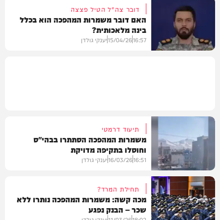
דובר צה"ל הטיל פצצה
האם דובר משמרות המהפכה הוא בכלל
בינה מלאכותית?
בעולם
16:57
15/04/26
יענקי גולדן
חדשות
תיעוד דרמטי
משמרות המהפכה הסתתרו בבהי"ס
וחוסלו בתקיפה מדויקת
16:51
16/03/26
יענקי גולדן
תחילת המרד?
מכה קשה: משמרות המהפכה נותרו ללא
שכר – הבנק נפגע
חדשות
18:02
11/03/26
יענקי גולדן