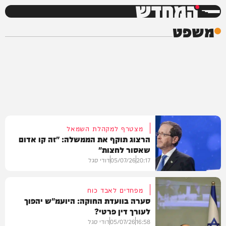
המחדש
משפט
מצטרף למקהלת השמאל
הרצוג תוקף את הממשלה: "זה קו אדום
שאסור לחצות"
20:17
05/07/26
דודי סגל
מפחדים לאבד כוח
סערה בוועדת החוקה: היועמ"ש יהפוך
לעורך דין פרטי?
משפט
16:58
05/07/26
דודי סגל