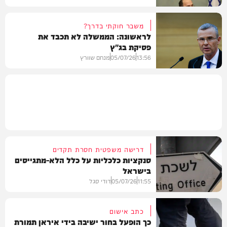
משבר חוקתי בדרך?
לראשונה: הממשלה לא תכבד את
פסיקת בג"ץ
משפט
13:56
05/07/26
מנחם שוורץ
פוליטי
דרישה משפטית חסרת תקדים
סנקציות כלכליות על כלל הלא-מתגייסים
בישראל
11:55
05/07/26
דודי סגל
כתב אישום
כך הופעל בחור ישיבה בידי איראן תמורת