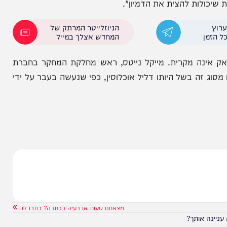
 אוויריות של כוחות זרים בשטחה, כשהיא מייחסת את
ה בתקיפות, בעוד שבישראל שמרו על עמימות, מלבד
תב אלוף תומר בר ללוחמיו כי "בימים אלה, לוחמים
ות להצית את הדמיון".
הניוזלייטר המרתק של
המחדש אצלך במייל
ה מקרית. מייקל נייטס, ראש מחלקת המחקר בחברת
מאחזים מסוג זה בשל היותו דליל אוכלוסין, כפי שנעשה בעבר על ידי