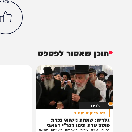
חדשות
צבא וביטחון
שאגת הארי
הכתבה עניינה א
97%
תוכן שאסור לפספס