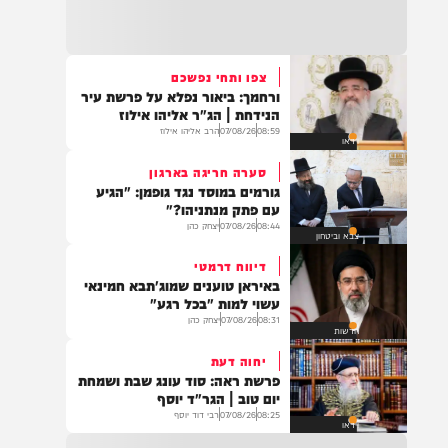
21:31
בני ברק: חובשים ופראמדיקים של ארגון הצלה
מבצעים פעולות החייאה על תינוק כבן שנה וחצי
לאחר שנחנק משקית.
צפו ותחי נפשכם
ורחמך: ביאור נפלא על פרשת עיר
19:03
הנידחת | הג"ר אליהו אילוז
בד"ה: נקבע מותה של הפעוטה שטבעה בבריכה
08:59
07/08/26
הרב אליהו אילוז
וידאו
באשקלון
סערה חריגה בארגון
גורמים במוסד נגד גופמן: "הגיע
עם פתק מנתניהו?"
08:44
07/08/26
יצחק כהן
צבא וביטחון
18:06
העתירו בתפילה לרפואת התינוקת לינס רבקה
דיווח דרמטי
כהן בת תהילה, שטבעה באשקלון וזקוקה
באיראן טוענים שמוג'תבא חמינאי
לרחמי שמים מרובים
עשוי למות "בכל רגע"
08:31
07/08/26
יצחק כהן
חדשות
יחוה דעת
17:35