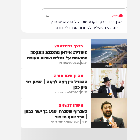
22:55
אסון בבני ברק: נקבע מותו של הפעוט שנחנק
בביתו. כעת פועלים לשחרור גופתו לקבורה
בדרך להסלמה?
סעודיה: איראן מתכננת מתקפה
22:32
מתואמת על נמלים ושדות תעופה
בהמשך להחייאה שבוצעה בבני ברק: הציבור
10:34
07/08/26
יצחק כהן
בעולם
מתבקש להתפלל עבור הפעוט צבי בן שיינא
לרפואה שלמה
מציון תצא תורה
ההבדל בין רָאָה לרְאֵה | הגאון רבי
ציון כהן
10:20
07/08/26
הרב ציון כהן
21:32
וידאו
בין הזמנים: שלושה בחורי ישיבות חולצו
משהו לנשמה
מהכינרת לאחר שנסחפו לעומק האגם, בחוף
האגרוף שסגרת יפגע בך ישר בבטן
בלתי מוכרז כשהם על גבי אביזר ציפה.
| הרב יוסף חי פור
09:15
07/08/26
הרב יוסף חי פור
וידאו