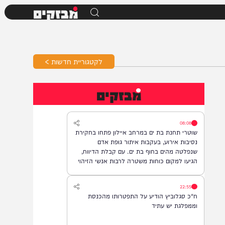
מבזקים
לקטגוריית חדשות >
מבזקים
08:08
שוטרי תחנת בת ים במרחב איילון פתחו בחקירת
נסיבות אירוע, בעקבות איתור גופת אדם
שנפלטה מהים בחוף בת ים. עם קבלת הדיווח,
הגיעו למקום כוחות משטרה לרבות אנשי הזיהוי
הפלילי וגורמי ההצלה, והחלו בבדיקת הזירה
ובאיסוף ממצאים. בשלב זה, זהות האדם טרם
22:55
התבררה ואין חשד לפלילים.
ח"כ סגלוביץ הודיע על התפטרותו מהכנסת
וממפלגת יש עתיד