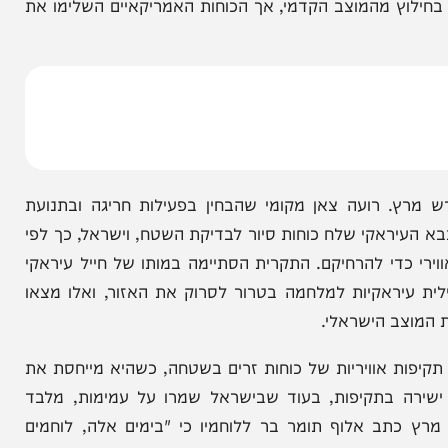
 אלפי תקיפות לאורך חמישה שבועות של לחימה, תוך
וותי חיפוש והצלה ייעודיים למקרה של נפילת טייסים
בשטח אויב, אם כי בפועל לא נדרשו לכך שכן אף מטוס ישראלי לא הופל. עם זאת, המתח הגיע לשיאו כאשר מטוס F-
וץ מהמוצב הקדמי, אך הכוחות האמריקאיים השלימו את
רועה צאן מקומי שהבחין בפעילות חריגה ובתנועת
ראקי שלח כוחות סיור לבדיקת השטח, וישראל, כך לפי
י להרחיקם. התקרית הסתיימה במותו של חייל עיראקי
ראקיות למלחמה בטרור לסרוק את האזור, ואלו מצאו
 הישראלי.