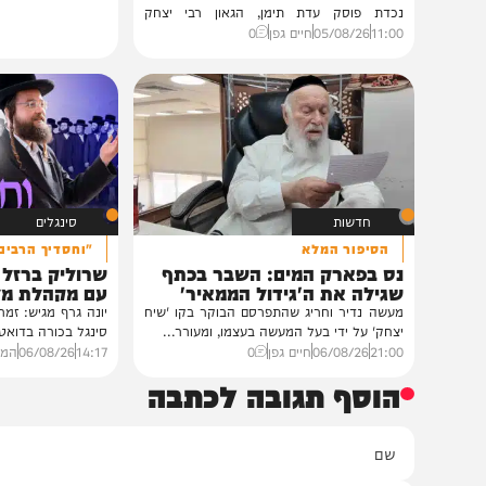
גלריות
בית צדיקים יעמוד
גלריה: שמחת נישואי נכדת
פוסק עדת תימן הגר"י רצאבי
רבנים ואישי ציבור השתתפו בשמחת נישואי
נכדת פוסק עדת תימן, הגאון רבי יצחק
רצאבי,...
11:00
05/08/26
חיים גפן
0
חדשות
סינגלים
הסיפור המלא
"וחסדיך הרבים"
נס בפארק המים: השבר בכתף
שרוליק ברזל ואברימ