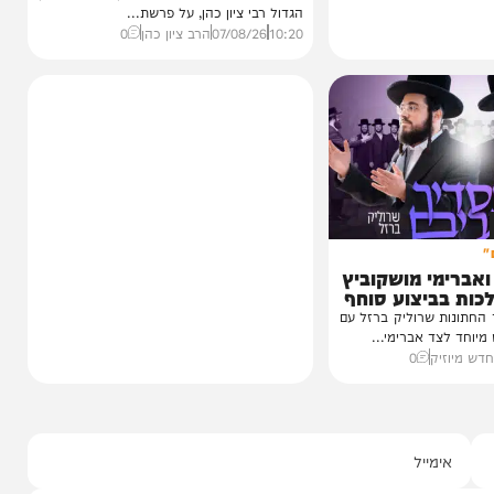
וידאו
מציון תצא תורה
ההבדל בין רָאָה לרְאֵה | הגאון
רבי ציון כהן
רבה של אור יהודה ונשיא מכון דורות, הגאון
הגדול רבי ציון כהן, על פרשת...
10:20
07/08/26
הרב ציון כהן
0
י מושקוביץ