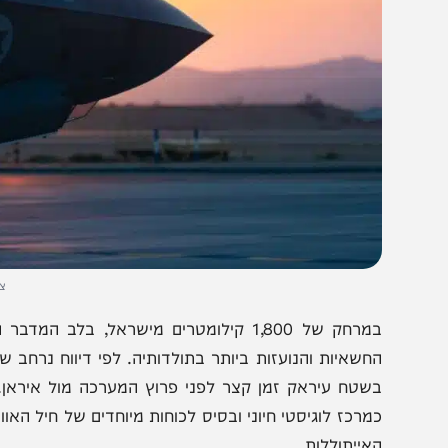
צילום: דו''צ
במרחק של 1,800 קילומטרים מישראל, בלב המדב
חשאיות והנועזות ביותר בתולדותיה. לפי דיווח נרחב שפורסם 