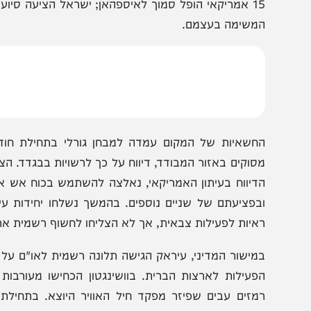
נוכחות הישראלית במדינה שלישית אפשרה לחיל האוויר לבצע
יצור טווחים והיערכות מהירה לתרחישי חילוץ. במוצב הוצבו צ
15 אמריקאי הופל סמוך לאיספהאן; ישראל הציעה סיוע בחיל
משימה בעצמם.
חשאיות של המקום עמדה למבחן גורלי בתחילת חודש מרץ. 
סוקים באזור המבודד, דיווח על כך לרשויות בבגדד. הצבא העי
דיווח בעיתון האמריקאי, נאלצה להשתמש בכוח אש אווירי כד
בפציעתם של שניים נוספים. בהמשך נשלחו יחידות עילית עי
איות לפעילות צבאית, אך לא הצליחו לחשוף רשמית את המוצב