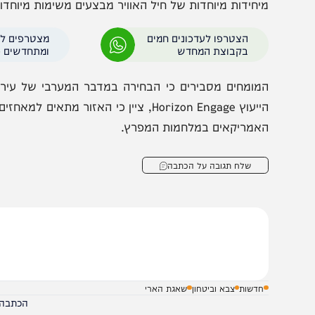
מישור המדיני, עיראק הגישה תלונה רשמית לאו"ם על תקיפות
פעילות לארצות הברית. בוושינגטון הכחישו מעורבות ישיר
מזים עבים שפיזר מפקד חיל האוויר היוצא. בתחילת מרץ כ
יחידות מיוחדות של חיל האוויר מבצעים משימות מיוחדות שיכול
הצטרפו לעדכונים חמים
מצטרפים לערוץ
בקבוצת המחדש
ומתחדשים כל הזמן
מומחים מסבירים כי הבחירה במדבר המערבי של עיראק אינ
הייעוץ Horizon Engage, ציין כי האזור מתאים ל
אמריקאים במלחמות המפרץ.
שלח תגובה על הכתבה