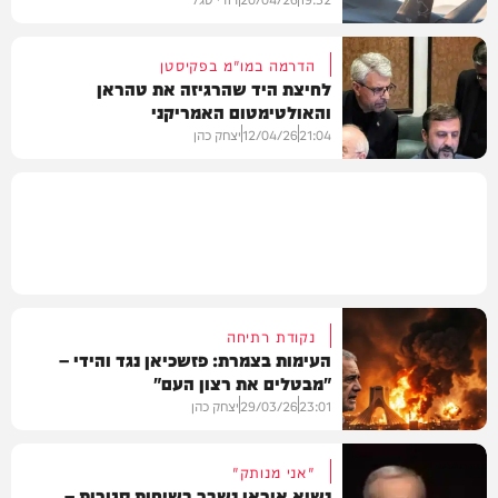
הדרמה במו"מ בפקיסטן
לחיצת היד שהרגיזה את טהראן
והאולטימטום האמריקני
חדשות
21:04
12/04/26
יצחק כהן
בעולם
נקודת רתיחה
העימות בצמרת: פזשכיאן נגד והידי –
"מבטלים את רצון העם"
23:01
29/03/26
יצחק כהן
"אני מנותק"
נשיא איראן נשבר בשיחות סגורות –