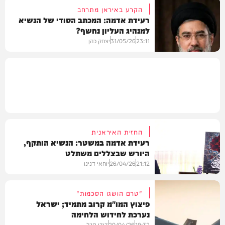
הקרע באיראן מתרחב
רעידת אדמה: המכתב הסודי של הנשיא
למנהיג העליון נחשף?
חדשות
23:11
31/05/26
יצחק כהן
בעולם
החזית האיראנית
רעידת אדמה במשטר: הנשיא הותקף,
היורש שבצללים משתלט
21:12
26/04/26
יוחאי דנינו
"טרם הושגו הסכמות"
פיצוץ המו"מ קרוב מתמיד; ישראל
נערכת לחידוש הלחימה
בעולם
19:32
20/04/26
דודי סגל