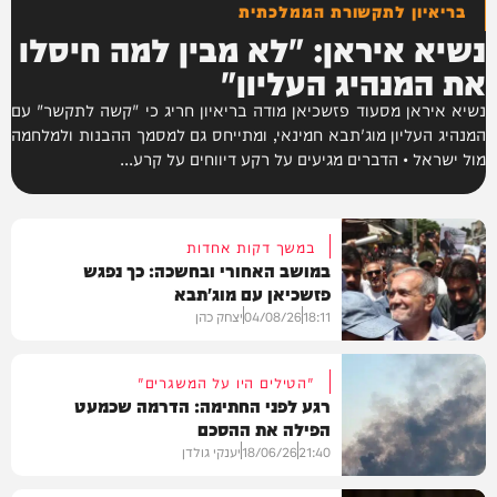
בריאיון לתקשורת הממלכתית
נשיא איראן: "לא מבין למה חיסלו
את המנהיג העליון"
נשיא איראן מסעוד פזשכיאן מודה בריאיון חריג כי "קשה לתקשר" עם
המנהיג העליון מוג'תבא חמינאי, ומתייחס גם למסמך ההבנות ולמלחמה
מול ישראל • הדברים מגיעים על רקע דיווחים על קרע...
במשך דקות אחדות
במושב האחורי ובחשכה: כך נפגש
פזשכיאן עם מוג'תבא
18:11
04/08/26
יצחק כהן
"הטילים היו על המשגרים"
רגע לפני החתימה: הדרמה שכמעט
הפילה את ההסכם
בעולם
21:40
18/06/26
יענקי גולדן