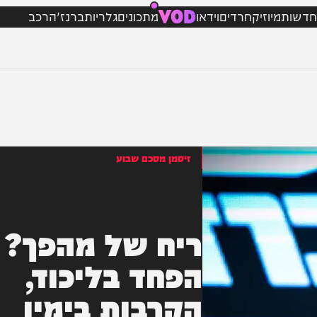
VOD
מיוזיק
חרדים
וידאו
מתכונים
גלריות
ברנז'ה
רכב
זיסמן מסכם שבוע
ריח של מהפך?
הפחד בליכוד,