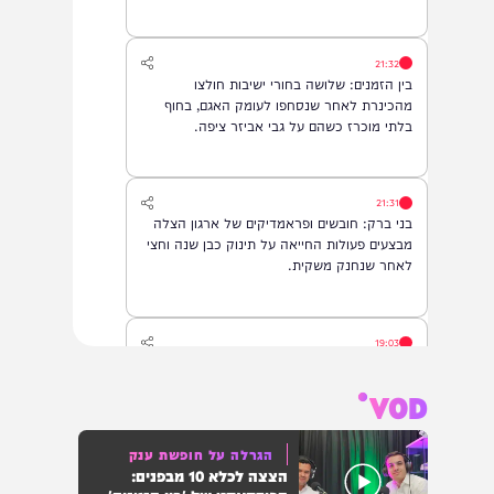
מתבקש להתפלל עבור הפעוט צבי בן שיינא
לרפואה שלמה
21:32
בין הזמנים: שלושה בחורי ישיבות חולצו
מהכינרת לאחר שנסחפו לעומק האגם, בחוף
בלתי מוכרז כשהם על גבי אביזר ציפה.
21:31
בני ברק: חובשים ופראמדיקים של ארגון הצלה
מבצעים פעולות החייאה על תינוק כבן שנה וחצי
לאחר שנחנק משקית.
19:03
בד"ה: נקבע מותה של הפעוטה שטבעה בבריכה
באשקלון
VOD