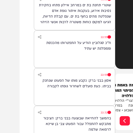
שטמון בה. *והשבוע: היועץ ואיש החינוך, הרב
08:08
נח פלאי*. מתי? *תכנית הבכורה תשודר אי"ה
שוטרי תחנת בת ים במרחב איילון פתחו בחקירת
במוצ"ש, בשעה 22:00* *חפשו בגוגל: המחדש*
נסיבות אירוע, בעקבות איתור גופת אדם
ובואו לצפות בנו!
שנפלטה מהים בחוף בת ים. עם קבלת הדיווח,
הגיעו למקום כוחות משטרה לרבות אנשי הזיהוי
הפלילי וגורמי ההצלה, והחלו בבדיקת הזירה
ובאיסוף ממצאים. בשלב זה, זהות האדם טרם
22:55
התבררה ואין חשד לפלילים.
ח"כ סגלוביץ הודיע על התפטרותו מהכנסת
וממפלגת יש עתיד
22:55
אסון בבני ברק: נקבע מותו של הפעוט שנחנק
מסתתר מאחורי
התרמית במסמכי הטאבו
בביתו. כעת פועלים לשחרור גופתו לקבורה
וק? | הגר"י
שהותירה את הרב בהלם |
הרב יוסף זאב
ה, רב ומו"צ דכפר
הצדדים המאושרים צעדו אל
פראות לפרשת
בניין העירייה על מנת להעביר
את בעלות הנכס היקר
22:32
מרשות המוכר...
בית המדרש
בהמשך להחייאה שבוצעה בבני ברק: הציבור