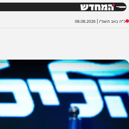
חדשות
דש
שפ"ו
|
08.08.2026