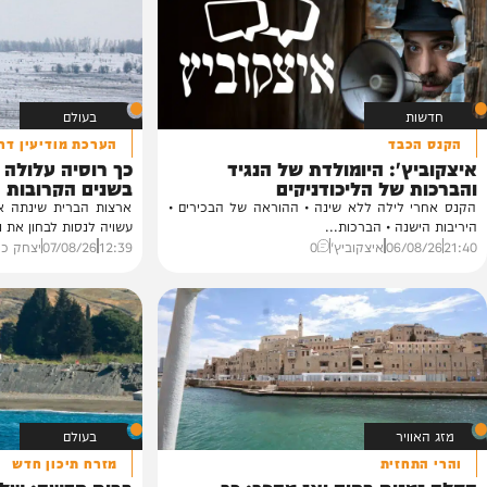
ורי הישיבות, ביקורת...
06/
יוסי פלד ויצחק מושקוביץ
0
בעולם
בד
הערכת מודיעין דרמטית
': היומולדת של הנגיד
כך רוסיה עלולה לבחון 
של הליכודניקים
בשנים הקרובות
לילה ללא שינה • ההוראה של הבכירים •
ארצות הברית שינתה את הערכתה
ה • הברכות...
עשויה לנסות לבחון את נחישות ברי
06/
איצקוביץ'
0
12:39
07/08/26
יצחק כהן
0