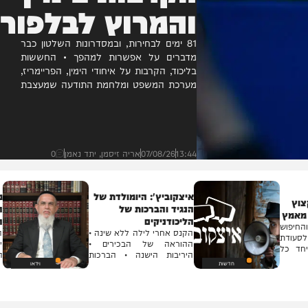
הקרבות בימין
והמרוץ לבלפור
81 ימים לבחירות, ובמסדרונות השלטון כבר
מדברים על אפשרות למהפך • החששות
בליכוד, הקרבות על איחודי הימין, הפריימריז,
מערכת המשפט ומלחמת התודעה שמעצבת
את הבחירות • אריה זיסמן מסכם שבוע
13:44
07/08/26
אריה זיסמן, יתד נאמן
0
איצקוביץ': היומולדת של
מה באמת 
הנגיד והברכות של
הפיתוי המת
הליכודניקים
הללויה
הקנס אחרי לילה ללא שינה •
הגר"י הללוי
ההוראה של הבכירים •
יונה בפר
היריבות הישנה • הברכות
השבוע • צפו
של...
חדשות
וידאו