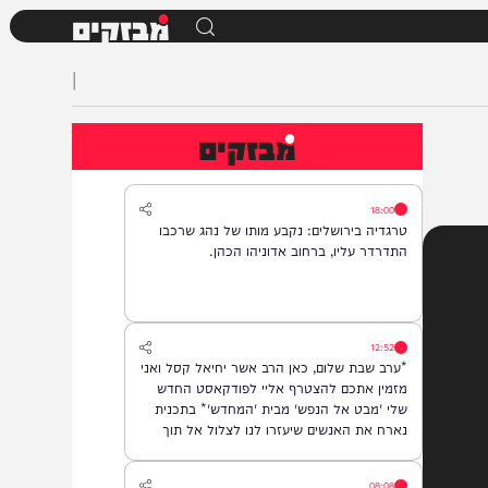
מבזקים
|
מבזקים
18:00
טרגדיה בירושלים: נקבע מותו של נהג שרכבו
התדרדר עליו, ברחוב אדוניהו הכהן.
12:52
*ערב שבת שלום, כאן הרב אשר יחיאל קסל ואני
מזמין אתכם להצטרף אליי לפודקאסט החדש
שלי 'מבט אל הנפש' מבית 'המחדש'* בתכנית
נארח את האנשים שיעזרו לנו לצלול אל תוך
נבכי הנפש, לגלות את הסודות ואת כל מה