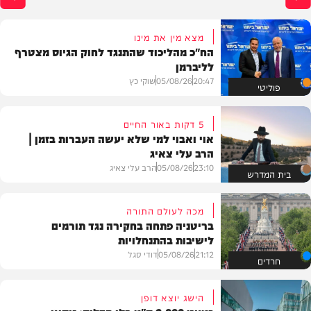
מצא מין את מינו
הח"כ מהליכוד שהתנגד לחוק הגיוס מצטרף
לליברמן
20:47
05/08/26
שוקי כץ
פוליטי
5 דקות באור החיים
אוי ואבוי למי שלא יעשה העברות בזמן |
הרב עלי צאיג
23:10
05/08/26
הרב עלי צאיג
בית המדרש
מכה לעולם התורה
בריטניה פתחה בחקירה נגד תורמים
לישיבות בהתנחלויות
21:12
05/08/26
דודי סגל
חרדים
הישג יוצא דופן