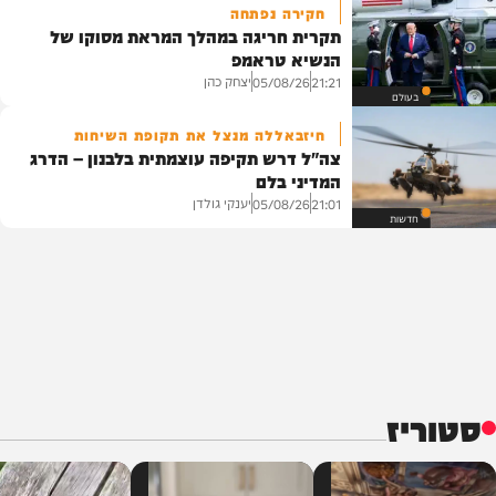
חקירה נפתחה
תקרית חריגה במהלך המראת מסוקו של
הנשיא טראמפ
יצחק כהן
05/08/26
21:21
בעולם
חיזבאללה מנצל את תקופת השיחות
צה"ל דרש תקיפה עוצמתית בלבנון – הדרג
המדיני בלם
יענקי גולדן
05/08/26
21:01
חדשות
סטוריז