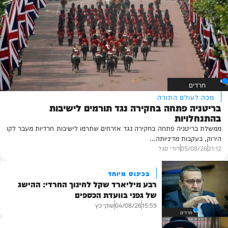
חרדים
מכה לעולם התורה
בריטניה פתחה בחקירה נגד תורמים לישיבות
בהתנחלויות
ממשלת בריטניה פתחה בחקירה נגד אזרחים שתרמו לישיבות חרדיות מעבר לקו
הירוק, בעקבות מדיניותה...
21:12
05/08/26
דודי סגל
בכינוס מיוחד
רבע מיליארד שקל לחינוך החרדי: ההישג
של גפני בוועדת הכספים
שוקי כץ
04/08/26
15:59
חרדים