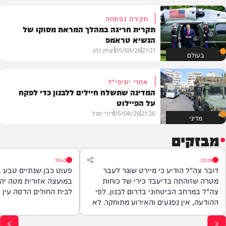
חקירה נפתחה
תקרית חריגה במהלך המראת מסוקו של
הנשיא טראמפ
21:21
05/08/26
יצחק כהן
בעולם
אחרי יוניפי"ל
המדינה שתשלח חיילים ללבנון כדי לפקח
על הפיילוט
21:36
05/08/26
דודי סגל
מדיני
מבזקים
19:43
23:09
דובר צה"ל הודיע כי מיירט שוגר לעבר
פעוט כבן שנתיים טבע 
מטרה שזוהתה בדיעבד כירי של כוחות
במועצה אזורית מטה יהו
צה"ל במרחב הביטחוני בדרום לבנון. לפי
לבית החולים הדסה עין כ
ההודעה, אין נפגעים והאירוע מתוחקר. לא
הופעלו התרעות על פי המדיניות.