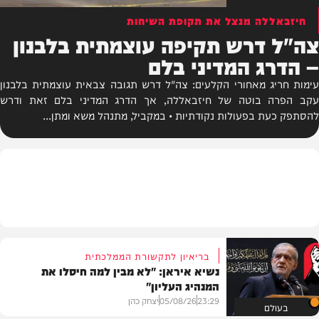
חיזבאללה מנצל את תקופת השיחות
צה"ל דרש תקיפה עוצמתית בלבנון
– הדרג המדיני בלם
עימות חריג מאחורי הקלעים: צה"ל דרש תגובה צבאית עוצמתית בלבנון
עקב הפרה בוטה של חיזבאללה, אך הדרג המדיני בלם זאת ודרש
להסתפק כעת בפעולות נקודתיות • במקביל, מתנהל משא ומתן...
בריאיון לתקשורת הממלכתית
נשיא איראן: "לא מבין למה חיסלו את
המנהיג העליון"
23:29
05/08/26
יצחק כהן
בעולם