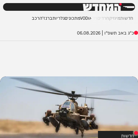
המחדש
חדשות
מיוזיק
חרדים
וידאו
VOD
מתכונים
גלריות
ברנז'ה
רכב
כ"ג באב תשפ"ו
|
06.08.2026
חדשות