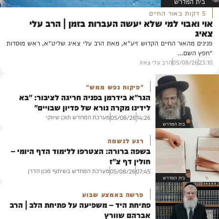
בית המדרש
5 דקות באור החיים
אוי ואבוי למי שלא יעשה העברות בזמן | הרב עלי
צאיג
פנינים מהאור החיים הקדוש זיע"א, מאת הרב עלי צאיג שליט"א, ראש מוסדות
"חפץ השם...
23:10
05/08/26
הרב עלי צאיג
"פיקוח נפש ממש"
הגר"א בידרמן בפניה חריגה לציבור: "בא
לידינו מקרה נורא של פדיון שבויים"
מערכת המחדש תוכן שיווקי
05/08/26
14:26
בית המדרש
רגע לנשמה
בשפה ברורה: הצטרפו ללימוד הדף היומי –
חולין דף צ"ז
מערכת המחדש בשיתוף מכון הדרן
05/08/26
07:45
בית המדרש
פרשה באמצע שבוע
פתיחת היד – משפיעה על פתיחת הלב | הרב
אברהם שוורץ