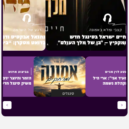
קצבי ומלא באמונה
רגע של השראה
חיים ישראל בסינגל חדש
נתנאל אבקסיס ודניא
ומקפיץ – "בן של מלך העולם"
בדואט מסקרן: “בית
נטע לוין מגיש
בביצוע מ
"מעיד אני": ארי היל
הזמר והיוצ
ומקהלת נשמה
משיק סינג
בסינגל קליפ חדש
"אמונה ל
וסוחף
סינגלים