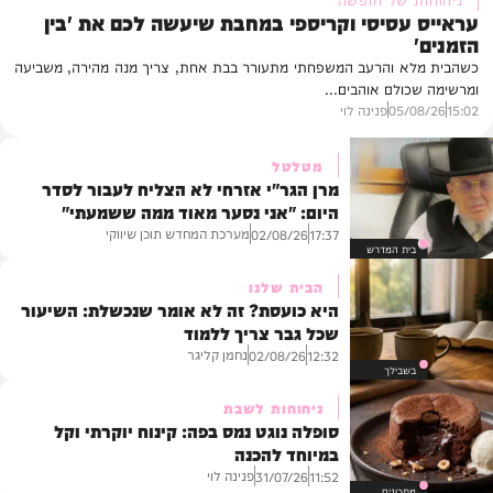
עראייס עסיסי וקריספי במחבת שיעשה לכם את 'בין
הזמנים'
כשהבית מלא והרעב המשפחתי מתעורר בבת אחת, צריך מנה מהירה, משביעה
ומרשימה שכולם אוהבים...
15:02
05/08/26
פנינה לוי
מטלטל
מרן הגר"י אזרחי לא הצליח לעבור לסדר
היום: "אני נסער מאוד ממה ששמעתי"
מערכת המחדש תוכן שיווקי
02/08/26
17:37
בית המדרש
הבית שלנו
היא כועסת? זה לא אומר שנכשלת: השיעור
שכל גבר צריך ללמוד
נחמן קליגר
02/08/26
12:32
בשבילך
ניחוחות לשבת
סופלה נוגט נמס בפה: קינוח יוקרתי וקל
במיוחד להכנה
פנינה לוי
31/07/26
11:52
מתכונים