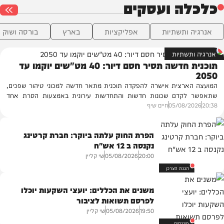
כלכלה ועסקים
אנרגיה ותשתיות
אפליקציות
בארץ
בורסה ושוק ה
אנרגיה ותשתיות
תוכנית חדשה תסיר חסם דיור: 40 מט"שים יוקמו עד
2050
המועצה הארצית אישרה להפקדה תוכנית מתאר חדשה למכוני טיהור שפכים,
שתאפשר לקדם שכונות חדשות והתחדשות עירונית באמצעות הסרת אחד
20:38
05/08/2026
חיים שיף
מחסמי הדיור המרכזיים | התוכנית משריינת שטחים ל־40 מט"שים שיטפלו
בכ־92% מהשפכים עד 2050
הפרת החוק עלתה ביוקר: חברת קרטינג
נקנסה ב 12 אש"ח
שי קליין
05/08/2026
20:00
הגנת הצרכן
משנים את הכללים: יועצי השקעות יוכלו
לפרסם תשואות לציבור
שי קליין
05/08/2026
19:50
פיננסים