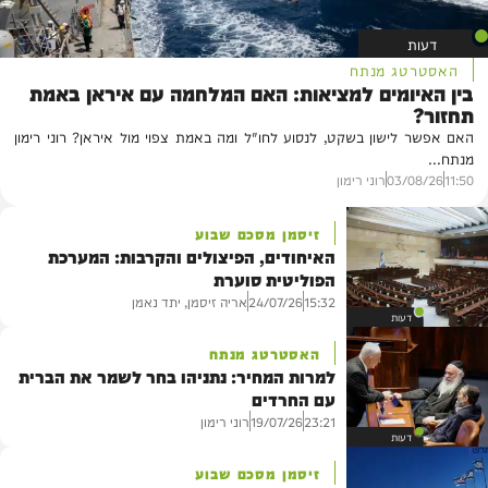
דעות
האסטרטג מנתח
בין האיומים למציאות: האם המלחמה עם איראן באמת
תחזור?
האם אפשר לישון בשקט, לנסוע לחו"ל ומה באמת צפוי מול איראן? רוני רימון
מנתח...
11:50
03/08/26
רוני רימון
זיסמן מסכם שבוע
האיחודים, הפיצולים והקרבות: המערכת
הפוליטית סוערת
אריה זיסמן, יתד נאמן
24/07/26
15:32
דעות
האסטרטג מנתח
למרות המחיר: נתניהו בחר לשמר את הברית
עם החרדים
רוני רימון
19/07/26
23:21
דעות
זיסמן מסכם שבוע