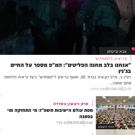
צבא וביטחון
בריאיון ל'המחדש'
"אנחנו בלב מחנה הפליטים": המ"פ מספר על החיים
בג'נין
רס"ן ג', מ"פ רובאית בגדוד 50, חושף בריאיון ל"המחדש" כיצד נראית הלחימה
מתוך מחנה...
22:15
01/08/26
יענקי גולדן
פרק ראשון בסדרה
מפת עולם הישיבות תשפ"ז: מי התחזקה ומי
בפסגה
יוסי פלד
18/07/26
23:40
היכלי הישיבות