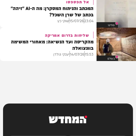
אל תפספסו
המכתב והניתוח המסקרן: מה ה-AI "זיהה"
בכתב של שרן השכל?
שוקי כץ
15/07/26
23:04
פוליטי
שליחות בדרום אמריקה
מהקריסה ועד הנשיאה: מאחורי המשימה
בוונצואלה
יענקי גולדן
14/07/26
15:53
בעולם
המחדש