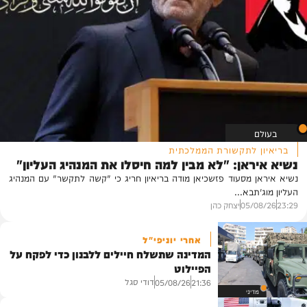
בעולם
בריאיון לתקשורת הממלכתית
נשיא איראן: "לא מבין למה חיסלו את המנהיג העליון"
נשיא איראן מסעוד פזשכיאן מודה בריאיון חריג כי "קשה לתקשר" עם המנהיג
העליון מוג'תבא...
23:29
05/08/26
יצחק כהן
אחרי יוניפי"ל
המדינה שתשלח חיילים ללבנון כדי לפקח על
הפיילוט
דודי סגל
05/08/26
21:36
מדיני