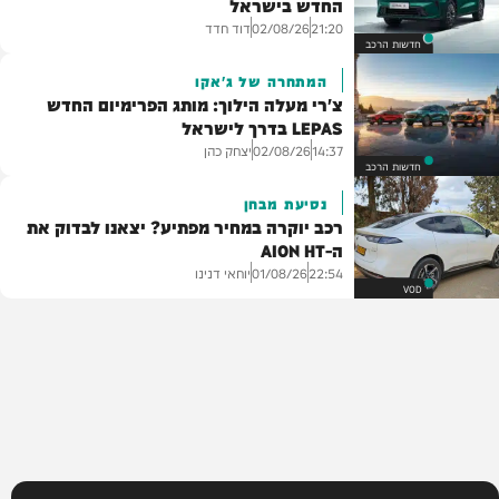
החדש בישראל
דוד חדד
02/08/26
21:20
חדשות הרכב
המתחרה של ג'אקו
צ'רי מעלה הילוך: מותג הפרימיום החדש
LEPAS בדרך לישראל
יצחק כהן
02/08/26
14:37
חדשות הרכב
נסיעת מבחן
רכב יוקרה במחיר מפתיע? יצאנו לבדוק את
ה-AION HT
יוחאי דנינו
01/08/26
22:54
VOD