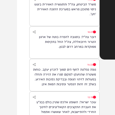
18:22
משרד הביטחון, צה"ל והתעשייה האווירית ביצעו
ניסוי מתוכנן מראש במערכת ההגנה האווירית
'חץ'.
16:07
דובר צה"ל: בתגובה להפרה בוטה של ארגון
הטרור חיזבאללה, צה"ל החל בתקיפות
ממוקדות במרחב דרום לבנון.
14:22
גופה נפלטה לחוף הים סמוך לזכרון יעקב. כוחות
משטרה שהוזעקו למקום סגרו את הזירה והחלו
בפעולות לזיהוי הגופה ובבדיקת נסיבות האירוע.
בשלב זה זהות הנפטר ונסיבות המוות אינן
ידועות
12:19
עוכר ישראל: השופט אלכס שטיין בולם בבג"ץ