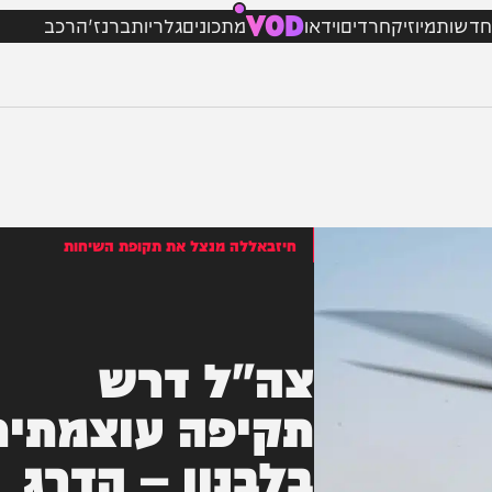
VOD
מיוזיק
חרדים
וידאו
מתכונים
גלריות
ברנז'ה
רכב
חיזבאללה מנצל את תקופת השיחות
צה"ל דרש
תקיפה עוצמתית