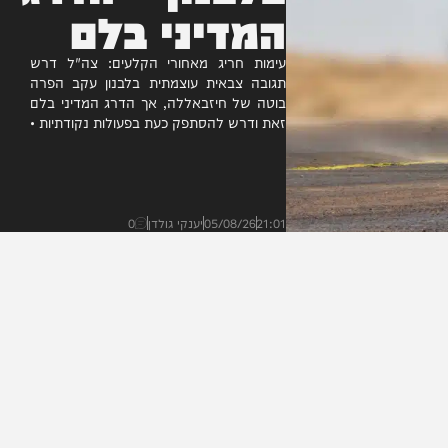
בלבנון – הדרג
המדיני בלם
עימות חריג מאחורי הקלעים: צה"ל דרש
תגובה צבאית עוצמתית בלבנון עקב הפרה
בוטה של חיזבאללה, אך הדרג המדיני בלם
זאת ודרש להסתפק כעת בפעולות נקודתיות •
במקביל, מתנהל משא ומתן...
21:01
05/08/26
יענקי גולדן
0