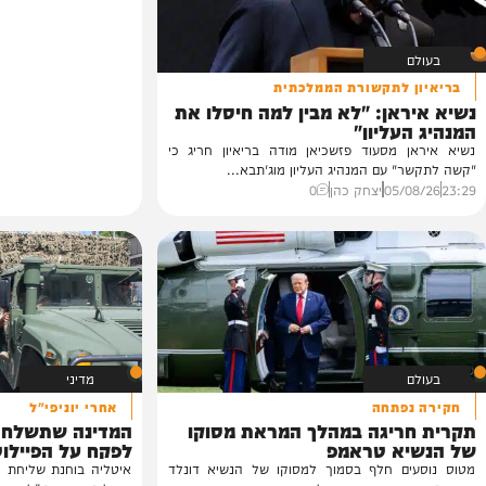
 לתקשורת הממלכתית
אן: "לא מבין למה חיסלו את
עליון"
 מסעוד פזשכיאן מודה בריאיון חריג כי
 עם המנהיג העליון מוג'תבא...
05/
יצחק כהן
0
מדיני