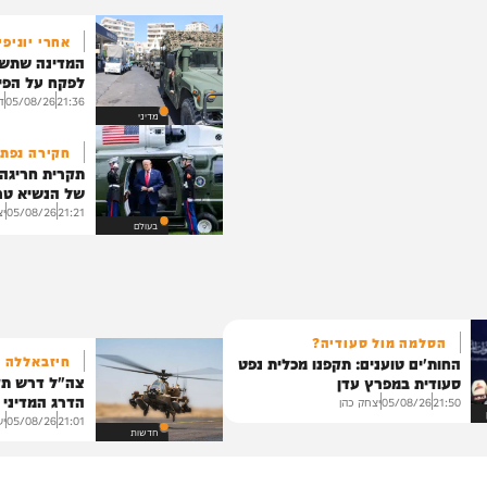
יהדות
אחרי יוניפי"ל
המדינה שתשלח חיי
לפקח על הפיילוט
21:36
05/08/26
דודי סג
מדיני
חקירה נפתחה
תקרית חריגה במה
של הנשיא טראמפ
21:21
05/08/26
יצחק כה
בעולם