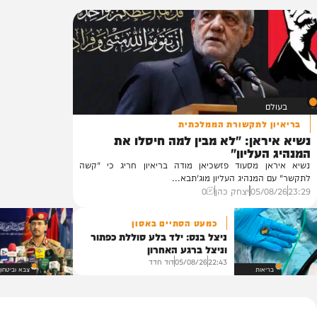
ת
ון
פוליטי
בארץ
בעולם
מדיני
משטרה
 לתקשורת הממלכתית
אן: "לא מבין למה חיסלו את
עליון"
 מסעוד פזשכיאן מודה בריאיון חריג כי "קשה
מנהיג העליון מוג'תבא...