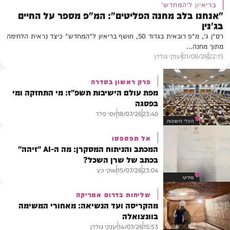
בריאיון ל'המחדש'
"אנחנו בלב מחנה הפליטים": המ"פ מספר על החיים
בג'נין
רס"ן ג', מ"פ רובאית בגדוד 50, חושף בריאיון ל"המחדש" כיצד נראית הלחימה
מתוך מחנה...
22:15
01/08/26
יענקי גולדן
פרק ראשון בסדרה
מפת עולם הישיבות תשפ"ז: מי התחזקה ומי
בפסגה
יוסי פלד
18/07/26
23:40
היכלי הישיבות
אל תפספסו
המכתב והניתוח המסקרן: מה ה-AI "זיהה"
בכתב של שרן השכל?
שוקי כץ
15/07/26
23:04
פוליטי
שליחות בדרום אמריקה
מהקריסה ועד הנשיאה: מאחורי המשימה
בוונצואלה
יענקי גולדן
14/07/26
15:53