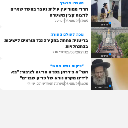
מעצרו הוארך
חרדי ממודיעין עילית נעצר בחשד שאיים
לרצוח קצין משטרה
יוסי פלד
06/08/26
13:05
חרדים
מכה לעולם התורה
בריטניה פתחה בחקירה נגד תורמים לישיבות
בהתנחלויות
דודי סגל
05/08/26
21:12
חרדים
"פיקוח נפש ממש"
הגר"א בידרמן בפניה חריגה לציבור: "בא
לידינו מקרה נורא של פדיון שבויים"
מערכת המחדש תוכן שיווקי
05/08/26
14:26
בית המדרש