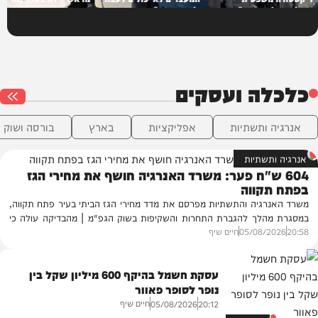
השתלטה על המדינה"
על סדר היום"
מתחיל"
באי
כלכלה ועסקים
אנרגיה ותשתיות
אפליקציות
בארץ
בורסה ושוק ה
אנרגיה ותשתיות
604 ש"ח פער: משרד האנרגיה חושף את מחירי הגז
בפתח תקווה
משרד האנרגיה והתשתיות מפרסם את מדד מחירי הגז הביתי בעיר פתח תקווה,
במסגרת מהלך להגברת התחרות והשקיפות בשוק הגפ"מ | מהבדיקה עולה כי
20:58
05/08/2026
חיים שיף
קיימים פערים משמעותיים בין ספקי הגז, שיכולים להגיע למאות שקלים בשנה
עבור משפחות.
עסקת חשמל בהיקף 600 מיליון שקל בין
נופר לסופר פאוור
חיים שיף
05/08/2026
20:12