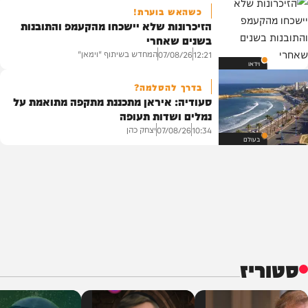
כשהאש בוערת!
הזיכרונות שלא יישכחו מהקעמפ והתובנות
בשנים שאחרי
המחדש בשיתוף "וימאן"
07/08/26
12:21
וידאו
בדרך להסלמה?
סעודיה: איראן מתכננת מתקפה מתואמת על
נמלים ושדות תעופה
יצחק כהן
07/08/26
10:34
בעולם
סטוריז