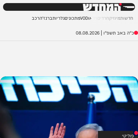
המחדש
חדשות
מיוזיק
חרדים
וידאו
VOD
מתכונים
גלריות
ברנז'ה
רכב
כ"ה באב תשפ"ו
|
08.08.2026
פוליטי