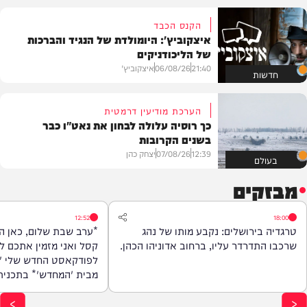
הקנס הכבד
איצקוביץ': היומולדת של הנגיד והברכות
של הליכודניקים
21:40
06/08/26
איצקוביץ'
חדשות
הערכת מודיעין דרמטית
כך רוסיה עלולה לבחון את נאט"ו כבר
בשנים הקרובות
12:39
07/08/26
יצחק כהן
בעולם
מבזקים
12:52
18:00
טרגדיה בירושלים: נקבע מותו של נהג
*ערב שבת שלום, כאן ה
שרכבו התדרדר עליו, ברחוב אדוניהו הכהן.
קסל ואני מזמין אתכם ל
לפודקאסט החדש שלי '
מבית 'המחדש
האנשים שיעזרו לנו לצלו
הנפש, לגלות את הסודות