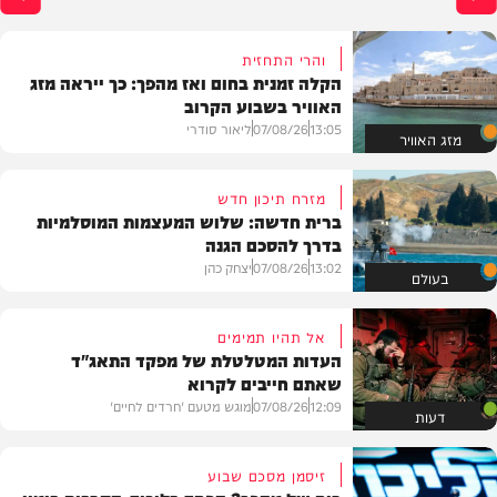
שטמון בה. *והשבוע: היו
הרב נח פלאי*
והרי התחזית
הקלה זמנית בחום ואז מהפך: כך ייראה מזג
*חפשו בגוגל: המחדש* וב
האוויר בשבוע הקרוב
13:05
07/08/26
ליאור סודרי
מזג האוויר
מזרח תיכון חדש
ברית חדשה: שלוש המעצמות המוסלמיות
בדרך להסכם הגנה
13:02
07/08/26
יצחק כהן
בעולם
אל תהיו תמימים
העדות המטלטלת של מפקד התאג"ד
שאתם חייבים לקרוא
12:09
07/08/26
מוגש מטעם 'חרדים לחיים'
דעות
זיסמן מסכם שבוע