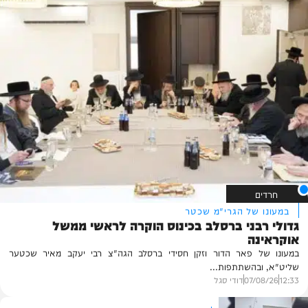
חרדים
במעונו של הגרי"מ שכטר
גדולי רבני ברסלב בכינוס הוקרה לראשי ממשל
אוקראינה
במעונו של פאר הדור וזקן חסידי ברסלב הגה"צ רבי יעקב מאיר שכטער
שליט"א, ובהשתתפות...
12:33
07/08/26
דודי סגל