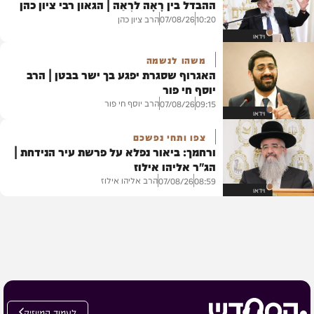
ההבדל בין רָאָה לרְאֵה | הגאון רבי ציון כהן
הרב ציון כהן
07/08/26
10:20
וידאו
משהו לנשמה
האגרוף שסגרת יפגע בך ישר בבטן | הרב
יוסף חי פור
הרב יוסף חי פור
07/08/26
09:15
וידאו
צפו ותחי נפשכם
ורחמך: ביאור נפלא על פרשת עיר הנידחת |
הג"ר אליהו אילוז
הרב אליהו אילוז
07/08/26
08:59
וידאו
לעמוד המיוזיק