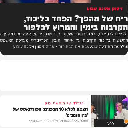
זיסמן מסכם שבוע
ריח של מהפך? הפחד בליכוד,
הקרבות בימין והמרוץ לבלפור
81 ימים לבחירות, ובמסדרונות השלטון כבר מדברים על אפשרות למהפך •
החששות בליכוד, הקרבות על איחודי הימין, הפריימריז, מערכת המשפט
ומלחמת התודעה שמעצבת את הבחירות • אריה זיסמן מסכם שבוע
הגרלה על חופשת ענק
הצצה לכלא 10 מבפנים: הפודקאסט של
'בין הזמנים'
20:00
06/08/26
יוסי פלד ויצחק מושקוביץ
VOD