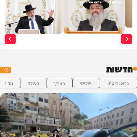
הנידחת | הג"ר אליהו אילוז
יוסף
חדשות
צבא וביטחון
פוליטי
בארץ
בעולם
מדיני