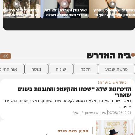
ה
כשהאדם שאתה הכי מעריץ
יאיר גולן משתלח: "הציבור
הרמטכ"ל סייר ברצ
מתרחק ממך | הרב יוסף חי
החרדי חסר השכלה ויכולת
זה האיום הדרמטי 
פור
פיזית"
לחמאס
בית המדרש
פרשת שבוע
הלכה
שונות
מוסר
אור החיים
וידאו
כשהאש בוערת!
הזיכרונות שלא יישכחו מהקעמפ והתובנות בשנים
שאחרי
במשך שנים הוא היה מלא בגעגוע לקעמפ שבו השתתף במשך שנים. הוא זכר
איפה...
12:21
07/08/26
המחדש בשיתוף "וימאן"
מציון תצא תורה