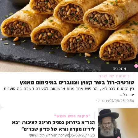
מתכונים
ניחוחות של שבת
טורטיה-רול בשר קצוץ וצנוברים במינימום מאמץ
בין הזמנים כבר כאן, והחיפוש אחר מנות מרשימות לסעודת השבת בה סועדים
יחד כל...
10:54
07/08/26
פנינה לוי
"פיקוח נפש ממש"
הגר"א בידרמן בפניה חריגה לציבור: "בא
לידינו מקרה נורא של פדיון שבויים"
מערכת המחדש תוכן שיווקי
05/08/26
14:26