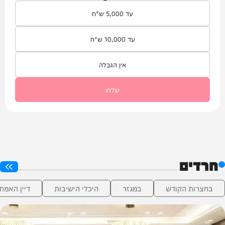
כמה
עד 5,000 ש"ח
אתם
מוציאים
עד 10,000 ש"ח
תוספת
מיוחדת
אין הגבלה
בבין
הזמנים?
שלחו
חרדים
בחצרות הקודש
במגזר
היכלי הישיבות
דיין האמת