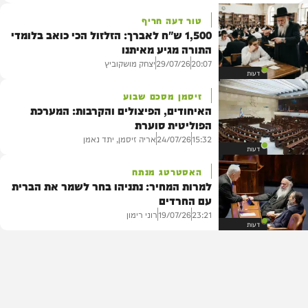
טור דעה חריף
1,500 ש"ח לאברך: הזלזול הכי כואב בלומדי
התורה מגיע מאיתנו
יצחק מושקוביץ
29/07/26
20:07
דעות
זיסמן מסכם שבוע
האיחודים, הפיצולים והקרבות: המערכת
הפוליטית סוערת
אריה זיסמן, יתד נאמן
24/07/26
15:32
דעות
האסטרטג מנתח
למרות המחיר: נתניהו בחר לשמר את הברית
עם החרדים
רוני רימון
19/07/26
23:21
דעות