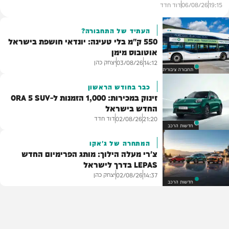
19:15
06/08/26
דוד חדד
העתיד של התחבורה?
550 ק"מ בלי טעינה: יונדאי חושפת בישראל
אוטובוס מימן
יצחק כהן
03/08/26
14:12
תחבורה ציבורית
כבר בחודש הראשון
זינוק במכירות: 1,000 הזמנות ל-ORA 5 SUV
החדש בישראל
דוד חדד
02/08/26
21:20
חדשות הרכב
המתחרה של ג'אקו
צ'רי מעלה הילוך: מותג הפרימיום החדש
LEPAS בדרך לישראל
יצחק כהן
02/08/26
14:37
חדשות הרכב