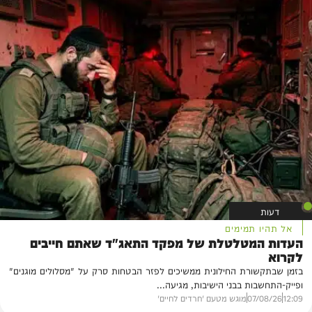
דעות
אל תהיו תמימים
העדות המטלטלת של מפקד התאג"ד שאתם חייבים
לקרוא
בזמן שבתקשורת החילונית ממשיכים לפזר הבטחות סרק על "מסלולים מוגנים"
ופייק-התחשבות בבני הישיבות, מגיעה...
12:09
07/08/26
מוגש מטעם 'חרדים לחיים'