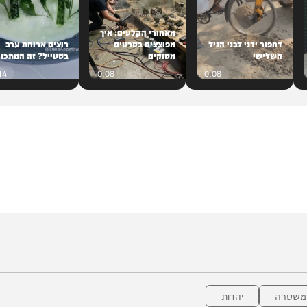
מאחורי הקלעים: איך
ור ידני לבני הגיל
מפוצצים בסרטים
רוצים ארוחת ערב
לישי
מסוקים
בסטייל? זה המתכון
0:14
0:08
0:08