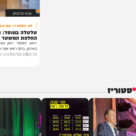
צבא וביטחון
לא הסתדרו עם גופמן
טלטלה במוסד: הודחו מ
החלפת המשטר באיראן
ראש המוסד רומן גופמן החליט
בארגון, בהם ראש אגף איראן וראש
20:39
06/08/26
יענקי גולדן
0
ז