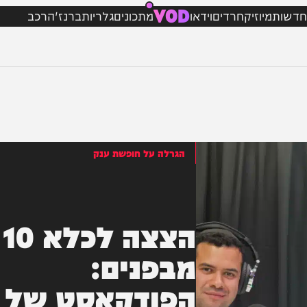
VOD
מיוזיק
חרדים
וידאו
מתכונים
גלריות
ברנז'ה
רכב
הגרלה על חופשת ענק
הצצה לכלא 10
מבפנים: