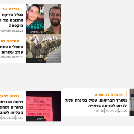
יהדות
נפילת שני החיי
בגלל בדיקת נסיבו
התגובה נגד חיזב
הוקפאה
22:23
06/08/26
יענקי ג
צבא וביטחון
הסלמה בתימן
החות'ים פתחו במ
ענק: עשרות חיילי
22:05
06/08/26
יצחק כ
בעולם