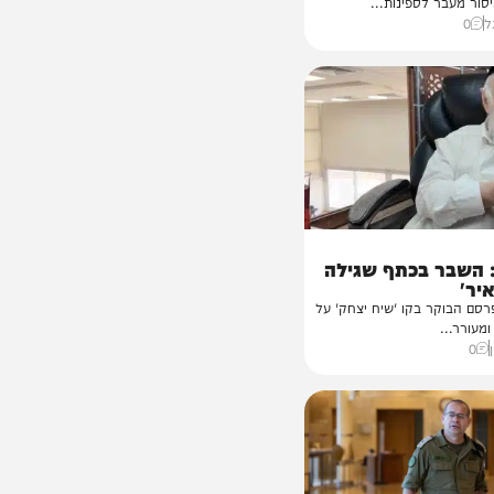
נק: פרטי
אן
 ההסכם המתגבש בין
 לספינות...
 בכתף שגילה
ר בקו 'שיח יצחק' על