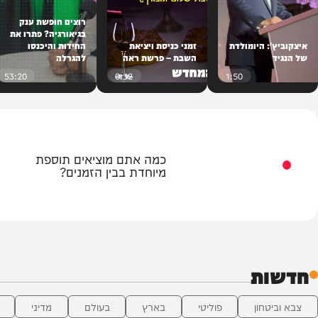
רוצים חופשת ענק
בגיאורגיה? פתרו את
 היומולדת
זמני כניסת ויציאת
החידות והיכנסו
דחפ
השבת – פרשת ראה
להגרלה
הש
53:20
0:32
1:50
כמה אתם מוציאים תוספת
ן הזמנים
מיוחדת בבין הזמנים?