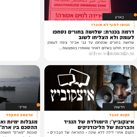
וף לא מוכרז
רת: שלושה בחורים נסחפו
א הצליחו לשוב
ים שנסחפו על גבי אביזר ציפה לעומק
ו בשלום לאחר שאותרו באמצעות...
06/
דוד חדד
0
מדיני