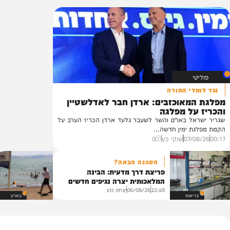
ת
ון
פוליטי
בארץ
בעולם
מדיני
משטרה
י התורה
אוכזבים: ארדן חבר לאדלשטיין
ל מפלגה
ל באו"ם והשר לשעבר גלעד ארדן הכריז הערב על
ימין חדשה...