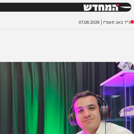
חדשות
דש
שפ"ו
|
07.08.2026